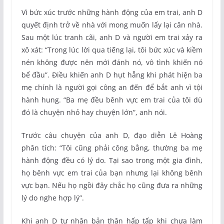
Vì bức xúc trước những hành động của em trai, anh D
quyết định trở về nhà với mong muốn lấy lại căn nhà.
Sau một lúc tranh cãi, anh D và người em trai xảy ra
xô xát: “Trong lúc lời qua tiếng lại, tôi bức xúc và kiềm
nén không được nên mới đánh nó, vô tình khiến nó
bể đầu”. Điều khiến anh D hụt hẫng khi phát hiện ba
mẹ chính là người gọi công an đến để bắt anh vì tội
hành hung. “Ba mẹ đều bênh vực em trai của tôi dù
đó là chuyện nhỏ hay chuyện lớn”, anh nói.
Trước câu chuyện của anh D, đạo diễn Lê Hoàng
phân tích: “Tôi cũng phải công bằng, thường ba mẹ
hành động đều có lý do. Tại sao trong một gia đình,
họ bênh vực em trai của bạn nhưng lại không bênh
vực bạn. Nếu họ ngồi đây chắc họ cũng đưa ra những
lý do nghe hợp lý”.
Khi anh D tự nhận bản thân hấp tấp khi chưa làm