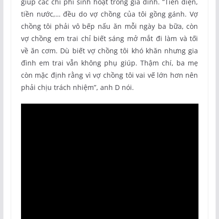
giúp các chi phí sinh hoạt trong gia đình. “Tiền điện,
tiền nước,… đều do vợ chồng của tôi gồng gánh. Vợ
chồng tôi phải vô bếp nấu ăn mỗi ngày ba bữa, còn
vợ chồng em trai chỉ biết sáng mở mắt đi làm và tối
về ăn cơm. Dù biết vợ chồng tôi khó khăn nhưng gia
đình em trai vẫn không phụ giúp. Thậm chí, ba mẹ
còn mặc định rằng vì vợ chồng tôi vai vế lớn hơn nên
phải chịu trách nhiệm”, anh D nói.