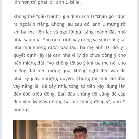
lớn hơn thì phải lo”, anh D kể lại.
Không thể “đấu tranh”, gia đình anh D “khăn gối” dọn
ra ngoài ở riêng. Không lâu sau đó, anh D mừng rỡ
khi ba mẹ liên lạc và ngỏ lời gửi tặng mảnh đất nhỏ
phía sau nhà. Sau quá trình xây dựng và sinh sống tại
nhà mới không được bao lâu, ba mẹ anh D “đổi ý”,
quyết định lấy lại căn nhà vì lý do chưa đồng ý cho
hẳn miếng đất. “Vợ chồng tôi sơ ý khi ba mẹ nói cho
miếng đất nên mừng quá, không nghĩ đến vấn đề
phải ký giấy nhượng quyền. Chúng tôi mới lao đầu
vay nặng lãi để xây nhà, tổng số tiền xây dựng lên
đến 800 triệu đồng. Ban đầu chúng tôi cũng đề cập
đến việc ký giấy nhưng ba mẹ không đồng ý”, anh D
bức xúc.