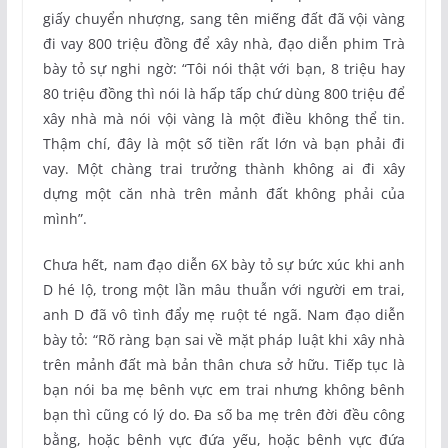
giấy chuyển nhượng, sang tên miếng đất đã vội vàng
đi vay 800 triệu đồng để xây nhà, đạo diễn phim Trà
bày tỏ sự nghi ngờ: “Tôi nói thật với bạn, 8 triệu hay
80 triệu đồng thì nói là hấp tấp chứ dùng 800 triệu để
xây nhà mà nói vội vàng là một điều không thể tin.
Thậm chí, đây là một số tiền rất lớn và bạn phải đi
vay. Một chàng trai trưởng thành không ai đi xây
dựng một căn nhà trên mảnh đất không phải của
mình”.
Chưa hết, nam đạo diễn 6X bày tỏ sự bức xúc khi anh
D hé lộ, trong một lần mâu thuẫn với người em trai,
anh D đã vô tình đẩy mẹ ruột té ngã. Nam đạo diễn
bày tỏ: “Rõ ràng bạn sai về mặt pháp luật khi xây nhà
trên mảnh đất mà bản thân chưa sở hữu. Tiếp tục là
bạn nói ba mẹ bênh vực em trai nhưng không bênh
bạn thì cũng có lý do. Đa số ba mẹ trên đời đều công
bằng, hoặc bênh vực đứa yếu, hoặc bênh vực đứa