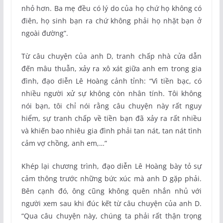
nhỏ hơn. Ba mẹ đều có lý do của họ chứ họ không có
điên, họ sinh bạn ra chứ không phải họ nhặt bạn ở
ngoài đường”.
Từ câu chuyện của anh D, tranh chấp nhà cửa dẫn
đến mâu thuẫn, xảy ra xô xát giữa anh em trong gia
đình, đạo diễn Lê Hoàng cảnh tỉnh: “Vì tiền bạc, có
nhiều người xử sự không còn nhân tính. Tôi không
nói bạn, tôi chỉ nói rằng câu chuyện này rất nguy
hiểm, sự tranh chấp về tiền bạn đã xảy ra rất nhiều
và khiến bao nhiêu gia đình phải tan nát, tan nát tình
cảm vợ chồng, anh em,…”
Khép lại chương trình, đạo diễn Lê Hoàng bày tỏ sự
cảm thông trước những bức xúc mà anh D gặp phải.
Bên cạnh đó, ông cũng không quên nhắn nhủ với
người xem sau khi đúc kết từ câu chuyện của anh D.
“Qua câu chuyện này, chúng ta phải rất thận trọng