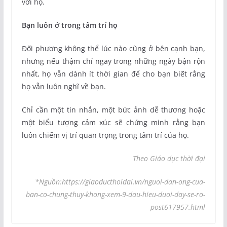
với họ.
Bạn luôn ở trong tâm trí họ
Đối phương không thể lúc nào cũng ở bên cạnh bạn,
nhưng nếu thậm chí ngay trong những ngày bận rộn
nhất, họ vẫn dành ít thời gian để cho bạn biết rằng
họ vẫn luôn nghĩ về bạn.
Chỉ cần một tin nhắn, một bức ảnh dễ thương hoặc
một biểu tượng cảm xúc sẽ chứng minh rằng bạn
luôn chiếm vị trí quan trọng trong tâm trí của họ.
Theo Giáo dục thời đại
*Nguồn:https://giaoducthoidai.vn/nguoi-dan-ong-cua-
ban-co-chung-thuy-khong-xem-9-dau-hieu-duoi-day-se-ro-
post617957.html