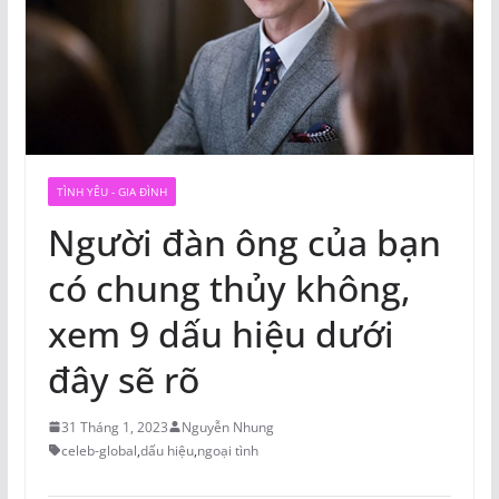
TÌNH YÊU - GIA ĐÌNH
Người đàn ông của bạn
có chung thủy không,
xem 9 dấu hiệu dưới
đây sẽ rõ
31 Tháng 1, 2023
Nguyễn Nhung
celeb-global
,
dấu hiệu
,
ngoại tình