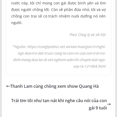
nước này, tôi chỉ mong con gái được bình yên và tìm
được người chồng tốt. Còn về phần đứa nhỏ, tôi và vợ
chồng con trai sẽ có trách nhiệm nuôi dưỡng nó nên
người.
Theo Công lý và xã hội
*Nguồn: https://conglyxahoi.net.vn/van-hoa/giai-tri/nghi-
ngo-dua-tre-dat-truoc-cong-la-con-roi-cua-con-trai-toi-
dinh-mang-dua-be-di-xet-nghiem-adn-thi-chuyen-bat-ngo-
xay-ra-121404.html
Thanh Lam cùng chồng xem show Quang Hà
Trái tim tôi như tan nát khi nghe câu nói của con
gái 9 tuổi