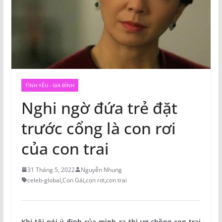
TÌNH YÊU - GIA ĐÌNH
Nghi ngờ đứa trẻ đặt
trước cổng là con rơi
của con trai
31 Tháng 5, 2022
Nguyễn Nhung
celeb-global
,
Con Gái
,
con rơi
,
con trai
Khi tôi nói ý định của mình ra thì vợ chồng con trai