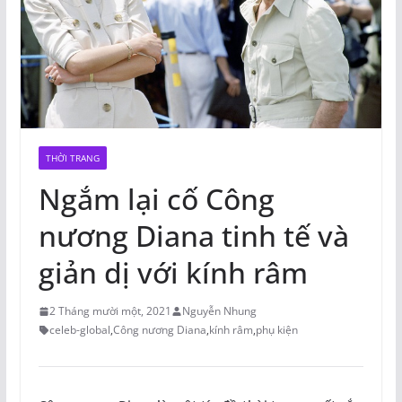
THỜI TRANG
Ngắm lại cố Công
nương Diana tinh tế và
giản dị với kính râm
2 Tháng mười một, 2021
Nguyễn Nhung
celeb-global
,
Công nương Diana
,
kính râm
,
phụ kiện