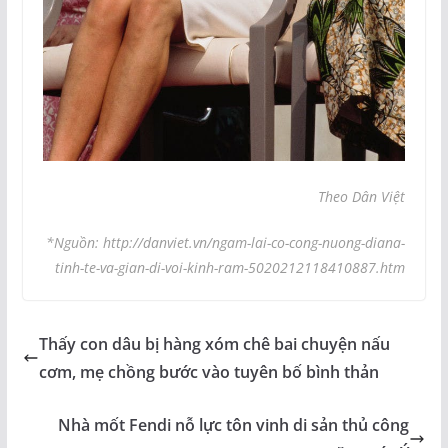
Theo Dân Việt
*Nguồn: http://danviet.vn/ngam-lai-co-cong-nuong-diana-
tinh-te-va-gian-di-voi-kinh-ram-5020212118410887.htm
Thấy con dâu bị hàng xóm chê bai chuyện nấu
cơm, mẹ chồng bước vào tuyên bố bình thản
Nhà mốt Fendi nỗ lực tôn vinh di sản thủ công