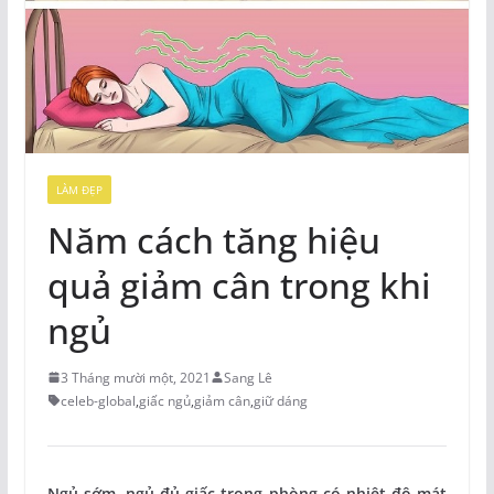
LÀM ĐẸP
Năm cách tăng hiệu
quả giảm cân trong khi
ngủ
3 Tháng mười một, 2021
Sang Lê
celeb-global
,
giấc ngủ
,
giảm cân
,
giữ dáng
Ngủ sớm, ngủ đủ giấc trong phòng có nhiệt độ mát