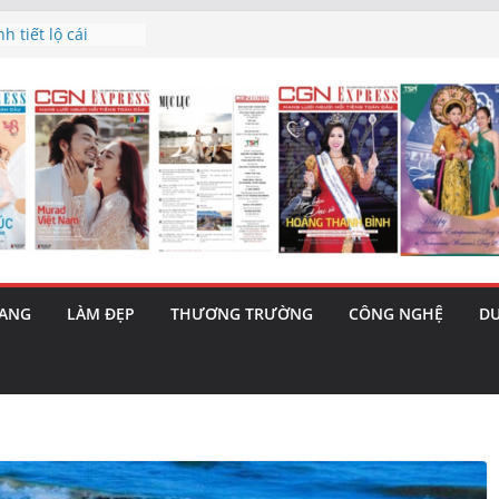
à triết lý sống
gày mai”
 tiết lộ cái
 bản hit “Tôi là
ama – 1 Cơ hội
a năng cùng MTH
(5/8): Bật tăng
nh’ và nguy cơ trốn
RANG
LÀM ĐẸP
THƯƠNG TRƯỜNG
CÔNG NGHỆ
DU