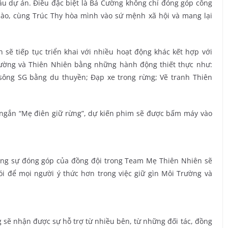
đầu dự án. Điều đặc biệt là Bá Cường không chỉ đóng góp công
nào, cùng Trúc Thy hòa mình vào sứ mệnh xã hội và mang lại
sẽ tiếp tục triển khai với nhiều hoạt động khác kết hợp với
rường và Thiên Nhiên bằng những hành động thiết thực như:
 sông SG bằng du thuyền; Đạp xe trong rừng; Vẽ tranh Thiên
 ngắn “Mẹ điên giữ rừng”, dự kiến phim sẽ được bấm máy vào
ùng sự đóng góp của đồng đội trong Team Mẹ Thiên Nhiên sẽ
nói để mọi người ý thức hơn trong việc giữ gìn Môi Trường và
ng sẽ nhận được sự hỗ trợ từ nhiều bên, từ những đối tác, đồng