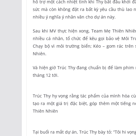
hỗ trợ một cách nhiệt tình khi Thy bắt đầu khởi 
sức mà còn không đặt ra bất kỳ yêu cầu thù lao 
nhiều ý nghĩa ý nhân văn cho dự án này.
Sau khi MV thực hiện xong, Team Mẹ Thiên Nhiên 
nhiều cá nhân, tổ chức để kêu gọi bảo vệ Môi T
Chạy bộ vì môi trường biển; Kéo – gom rác trên
Nhiên.
Và hiện giờ Trúc Thy đang chuẩn bị để làm phim
tháng 12 tới.
Trúc Thy hy vọng rằng tác phẩm của mình hòa c
tạo ra một giá trị đặc biệt, góp thêm một tiếng 
Thiên Nhiên
Tại buổi ra mắt dự án, Trúc Thy bày tỏ: “Tôi hi vọ