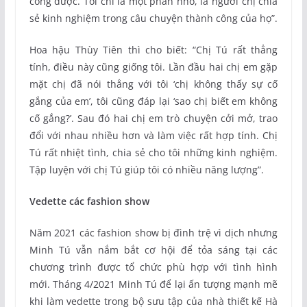
công được. Tôi chỉ là một phần nhỏ, là người chị chia
sẻ kinh nghiệm trong câu chuyện thành công của họ”.
Hoa hậu Thùy Tiên thì cho biết: “Chị Tú rất thẳng
tính, điều này cũng giống tôi. Lần đầu hai chị em gặp
mặt chị đã nói thẳng với tôi ‘chị không thấy sự cố
gắng của em’, tôi cũng đáp lại ‘sao chị biết em không
cố gắng?’. Sau đó hai chị em trò chuyện cởi mở, trao
đổi với nhau nhiều hơn và làm việc rất hợp tính. Chị
Tú rất nhiệt tình, chia sẻ cho tôi những kinh nghiệm.
Tập luyện với chị Tú giúp tôi có nhiều năng lượng”.
Vedette các fashion show
Năm 2021 các fashion show bị đình trệ vì dịch nhưng
Minh Tú vẫn nắm bắt cơ hội để tỏa sáng tại các
chương trình được tổ chức phù hợp với tình hình
mới. Tháng 4/2021 Minh Tú để lại ấn tượng mạnh mẽ
khi làm vedette trong bộ sưu tập của nhà thiết kế Hà