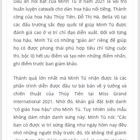
Dấu ấn nổi bật của Minh Tú ở năm 2021 là vai trò
huấn luyện catwalk cho dàn hoa hậu nổi tiếng. Thành
công của hoa hậu Thùy Tiên, Đỗ Thị Hà, Bella Vũ tại
các đấu trướng sắc đẹp quốc tế giúp Minh Tú được
đánh giá cao ở vị trí chỉ đạo diễn xuất. Đối với từng
hoa hậu, Minh Tú có những “giáo án” riêng để giúp
họ có được phong thái phù hợp tiêu chí từng cuộc
thi, bộc lộ hết ưu điểm và tạo nên những điểm nhấn,
ghi điểm trước ban giám khảo.
Thành quả lớn nhất mà Minh Tú nhận được là các
phần trình diễn được đầu tư bài bản về ý tưởng và
chiến thuật của Thùy Tiên tại Miss Grand
International 2021. Nhờ đó, khán giả đặt biệt danh
“cô giáo hoa hậu” cho Minh Tú. Tuy nhiên siêu mẫu
không dám nhận danh xưng này. Minh Tú nói: “Các
bạn có được vị trí xứng đáng như ngày hôm nay đều
nhờ những người thầy trước đó, tôi không thể giành