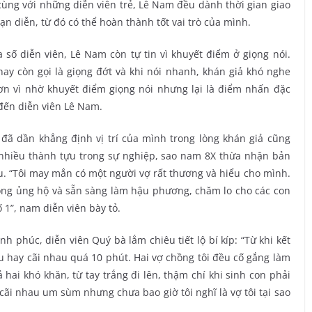
cùng với những diễn viên trẻ, Lê Nam đều dành thời gian giao
ạn diễn, từ đó có thể hoàn thành tốt vai trò của mình.
số diễn viên, Lê Nam còn tự tin vì khuyết điểm ở giọng nói.
y còn gọi là giọng đớt và khi nói nhanh, khán giả khó nghe
ơn vì nhờ khuyết điểm giọng nói nhưng lại là điểm nhấn đặc
đến diễn viên Lê Nam.
 đã dần khẳng định vị trí của mình trong lòng khán giả cũng
ợc nhiều thành tựu trong sự nghiệp, sao nam 8X thừa nhận bản
. “Tôi may mắn có một người vợ rất thương và hiểu cho mình.
t lòng ủng hộ và sẵn sàng làm hậu phương, chăm lo cho các con
ố 1”, nam diễn viên bày tỏ.
 phúc, diễn viên Quý bà lắm chiêu tiết lộ bí kíp: “Từ khi kết
 hay cãi nhau quá 10 phút. Hai vợ chồng tôi đều cố gắng làm
 hai khó khăn, từ tay trắng đi lên, thậm chí khi sinh con phải
cãi nhau um sùm nhưng chưa bao giờ tôi nghĩ là vợ tôi tại sao