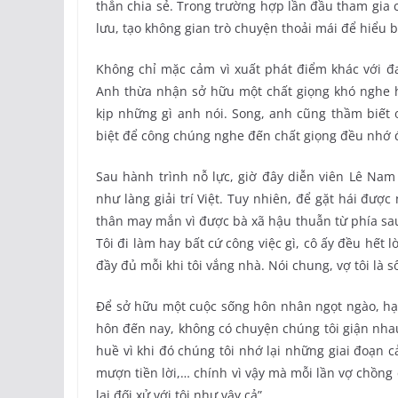
thắn chia sẻ. Trong trường hợp lần đầu tham gia 
lưu, tạo không gian trò chuyện thoải mái để hiểu b
Không chỉ mặc cảm vì xuất phát điểm khác với đa 
Anh thừa nhận sở hữu một chất giọng khó nghe ha
kịp những gì anh nói. Song, anh cũng thầm biết 
biệt để công chúng nghe đến chất giọng đều nhớ 
Sau hành trình nỗ lực, giờ đây diễn viên Lê Nam
như làng giải trí Việt. Tuy nhiên, để gặt hái đư
thân may mắn vì được bà xã hậu thuẫn từ phía sau
Tôi đi làm hay bất cứ công việc gì, cô ấy đều hế
đầy đủ mỗi khi tôi vắng nhà. Nói chung, vợ tôi là s
Để sở hữu một cuộc sống hôn nhân ngọt ngào, hạnh
hôn đến nay, không có chuyện chúng tôi giận nhau
huề vì khi đó chúng tôi nhớ lại những giai đoạn cả
mượn tiền lời,… chính vì vậy mà mỗi lần vợ chồng 
lại đối xử với tôi như vậy cả”.