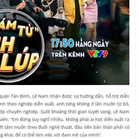
 quận Tân Bình, Lê Nam nhận được sự hướng dẫn, hỗ trợ diễn
ình theo nghiệp diễn xuất, anh từng không ít lần muốn từ bỏ,
ớp chuyên nghiệp. Suốt khoảng thời gian tuyệt vọng, Lê Nam
ên: “Em đừng suy nghĩ nhiều, không phải ai học diễn xuất ra
ết tâm muốn theo đuổi nghệ thuật, đầu tiên bản thân phải có
g khác để có thể làm việc với đam mê của mình”.