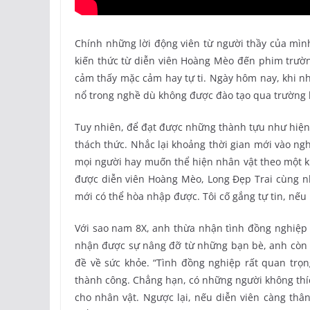
Chính những lời động viên từ người thầy của mình
kiến thức từ diễn viên Hoàng Mèo đến phim trườn
cảm thấy mặc cảm hay tự ti. Ngày hôm nay, khi nh
nổ trong nghề dù không được đào tạo qua trường l
Tuy nhiên, để đạt được những thành tựu như hiện 
thách thức. Nhắc lại khoảng thời gian mới vào ngh
mọi người hay muốn thể hiện nhân vật theo một ki
được diễn viên Hoàng Mèo, Long Đẹp Trai cùng nhữ
mới có thể hòa nhập được. Tôi cố gắng tự tin, nế
Với sao nam 8X, anh thừa nhận tình đồng nghiệp t
nhận được sự nâng đỡ từ những bạn bè, anh còn đ
đề về sức khỏe. “Tình đồng nghiệp rất quan trọn
thành công. Chẳng hạn, có những người không thíc
cho nhân vật. Ngược lại, nếu diễn viên càng thâ