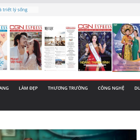
h’ và nguy cơ trốn
 triết lý sống
ày mai”
au phiên tăng
ma – 1 Cơ hội
 năng cùng MTH
5/8): Bật tăng
RANG
LÀM ĐẸP
THƯƠNG TRƯỜNG
CÔNG NGHỆ
DU