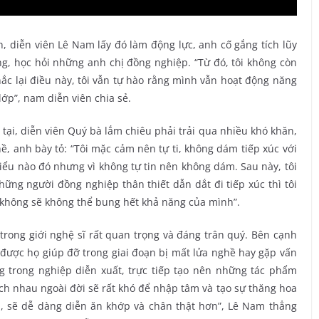
, diễn viên Lê Nam lấy đó làm động lực, anh cố gắng tích lũy
g, học hỏi những anh chị đồng nghiệp. “Từ đó, tôi không còn
ắc lại điều này, tôi vẫn tự hào rằng mình vẫn hoạt động năng
ớp”, nam diễn viên chia sẻ.
tại, diễn viên Quý bà lắm chiêu phải trải qua nhiều khó khăn,
ề, anh bày tỏ: “Tôi mặc cảm nên tự ti, không dám tiếp xúc với
ểu nào đó nhưng vì không tự tin nên không dám. Sau này, tôi
ng người đồng nghiệp thân thiết dẫn dắt đi tiếp xúc thì tôi
u không sẽ không thể bung hết khả năng của mình”.
rong giới nghệ sĩ rất quan trọng và đáng trân quý. Bên cạnh
ược họ giúp đỡ trong giai đoạn bị mất lửa nghề hay gặp vấn
g trong nghiệp diễn xuất, trực tiếp tạo nên những tác phẩm
h nhau ngoài đời sẽ rất khó để nhập tâm và tạo sự thăng hoa
n, sẽ dễ dàng diễn ăn khớp và chân thật hơn”, Lê Nam thẳng