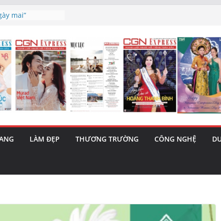
à triết lý sống
gày mai”
 tiết lộ cái
 bản hit “Tôi là
ama – 1 Cơ hội
a năng cùng MTH
(5/8): Bật tăng
nh’ và nguy cơ trốn
RANG
LÀM ĐẸP
THƯƠNG TRƯỜNG
CÔNG NGHỆ
DU