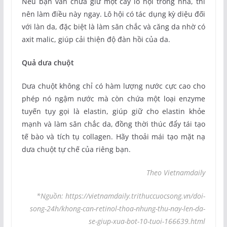
Nếu bạn vẫn chưa giữ một cây lô hội trong nhà, thì
nên làm điều này ngay. Lô hội có tác dụng kỳ diệu đối
với làn da, đặc biệt là làm săn chắc và căng da nhờ có
axit malic, giúp cải thiện độ đàn hồi của da.
Quả dưa chuột
Dưa chuột không chỉ có hàm lượng nước cực cao cho
phép nó ngậm nước mà còn chứa một loại enzyme
tuyến tụy gọi là elastin, giúp giữ cho elastin khỏe
mạnh và làm săn chắc da, đồng thời thúc đẩy tái tạo
tế bào và tích tụ collagen. Hãy thoải mái tạo mặt nạ
dưa chuột tự chế của riêng bạn.
Theo Vietnamdaily
*Nguồn: https://vietnamdaily.trithuccuocsong.vn/doi-
song-24h/khong-can-retinol-thoa-nhung-thu-nay-len-da-
se-giup-xua-bot-10-tuoi-166639.html