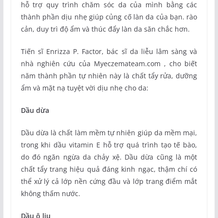
hỗ trợ quy trình chăm sóc da của mình bằng các
thành phần dịu nhẹ giúp củng cố làn da của bạn. rào
cản, duy trì độ ẩm và thúc đẩy làn da săn chắc hơn.
Tiến sĩ Enrizza P. Factor, bác sĩ da liễu lâm sàng và
nhà nghiên cứu của Myeczemateam.com , cho biết
năm thành phần tự nhiên này là chất tẩy rửa, dưỡng
ẩm và mặt nạ tuyệt vời dịu nhẹ cho da:
Dầu dừa
Dầu dừa là chất làm mềm tự nhiên giúp da mềm mại,
trong khi dầu vitamin E hỗ trợ quá trình tạo tế bào,
do đó ngăn ngừa da chảy xệ. Dầu dừa cũng là một
chất tẩy trang hiệu quả đáng kinh ngạc, thậm chí có
thể xử lý cả lớp nền cứng đầu và lớp trang điểm mắt
không thấm nước.
Dầu ô liu