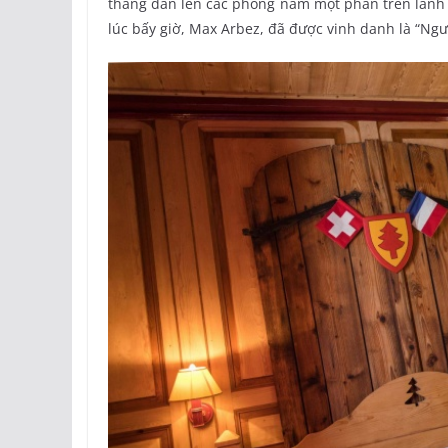
thang dẫn lên các phòng nằm một phần trên lãnh 
lúc bấy giờ, Max Arbez, đã được vinh danh là “Ngư