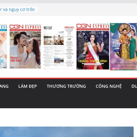
5/8): Bật tăng
h’ và nguy cơ trốn
 triết lý sống
ày mai”
au phiên tăng
ma – 1 Cơ hội
 năng cùng MTH
RANG
LÀM ĐẸP
THƯƠNG TRƯỜNG
CÔNG NGHỆ
DU