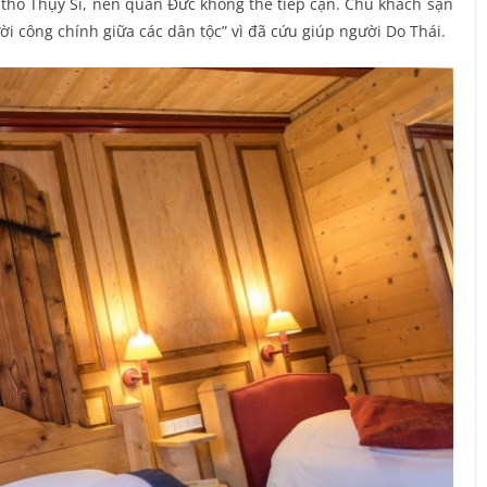
thổ Thụy Sĩ, nên quân Đức không thể tiếp cận. Chủ khách sạn
ời công chính giữa các dân tộc” vì đã cứu giúp người Do Thái.