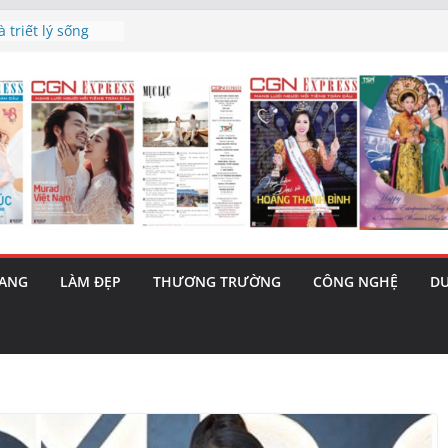
h’ và nguy cơ trốn
 triết lý sống
ày mai”
au phiên tăng
ma – 1 Cơ hội
 năng cùng MTH
5/8): Bật tăng
RANG
LÀM ĐẸP
THƯƠNG TRƯỜNG
CÔNG NGHỆ
DU