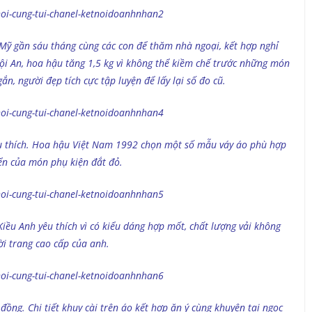
 Mỹ gần sáu tháng cùng các con để thăm nhà ngoại, kết hợp nghỉ
Hội An, hoa hậu tăng 1,5 kg vì không thể kiềm chế trước những món
n, người đẹp tích cực tập luyện để lấy lại số đo cũ.
êu thích. Hoa hậu Việt Nam 1992 chọn một số mẫu váy áo phù hợp
iển của món phụ kiện đắt đỏ.
ều Anh yêu thích vì có kiểu dáng hợp mốt, chất lượng vải không
i trang cao cấp của anh.
đồng. Chi tiết khuy cài trên áo kết hợp ăn ý cùng khuyên tai ngọc