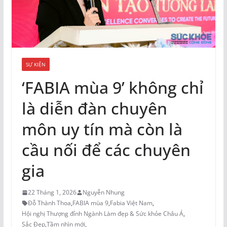
SỰ KIỆN
‘FABIA mùa 9’ không chỉ
là diễn đàn chuyên
môn uy tín mà còn là
cầu nối để các chuyên
gia
22 Tháng 1, 2026
Nguyễn Nhung
Đỗ Thành Thoa
,
FABIA mùa 9
,
Fabia Việt Nam
,
Hội nghị Thượng đỉnh Ngành Làm đẹp & Sức khỏe Châu Á
,
Sắc Đẹp
,
Tầm nhìn mới
,