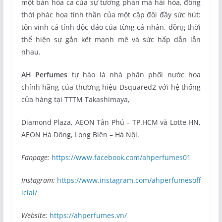
một bản hòa ca của sự tương phản mà hài hòa, đồng
thời phác họa tinh thần của một cặp đôi đầy sức hút:
tôn vinh cá tính độc đáo của từng cá nhân, đồng thời
thể hiện sự gắn kết mạnh mẽ và sức hấp dẫn lẫn
nhau.
AH Perfumes
tự hào là nhà phân phối nước hoa
chính hãng của thương hiệu Dsquared2 với hệ thống
cửa hàng tại TTTM Takashimaya,
Diamond Plaza, AEON Tân Phú – TP.HCM và Lotte HN,
AEON Hà Đông, Long Biên – Hà Nội.
Fanpage:
https://www.facebook.com/ahperfumes01
Instagram:
https://www.instagram.com/ahperfumesoff
icial/
Website:
https://ahperfumes.vn/