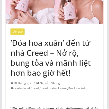
LÀM ĐẸP
‘Đóa hoa xuân’ đến từ
nhà Creed – Nở rộ,
bung tỏa và mãnh liệt
hơn bao giờ hết!
18 Tháng 9, 2023
Nguyễn Nhung
celeb-global
,
Creed
,
Creed Spring Flower
,
Đóa Hoa Xuân
Vốn nổi tiếng với phong cách Hollywood cổ điển