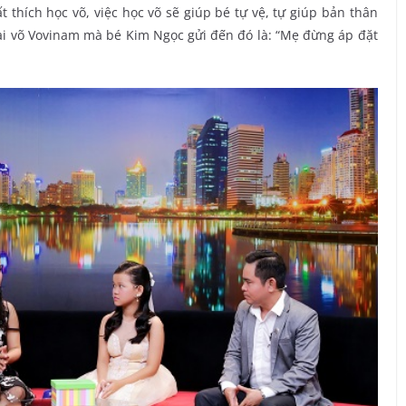
t thích học võ, việc học võ sẽ giúp bé tự vệ, tự giúp bản thân
ai võ Vovinam mà bé Kim Ngọc gửi đến đó là: “Mẹ đừng áp đặt