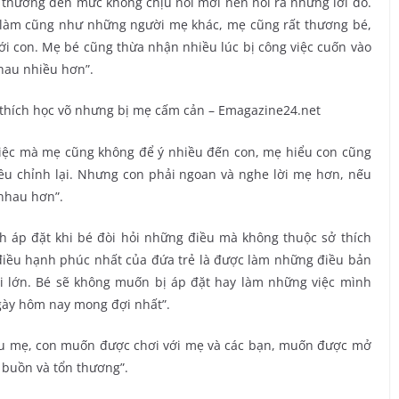
thương đến mức không chịu nổi mới nên nói ra những lời đó.
ẹ làm cũng như những người mẹ khác, mẹ cũng rất thương bé,
ới con. Mẹ bé cũng thừa nhận nhiều lúc bị công việc cuốn vào
hau nhiều hơn”.
việc mà mẹ cũng không để ý nhiều đến con, mẹ hiểu con cũng
iều chỉnh lại. Nhưng con phải ngoan và nghe lời mẹ hơn, nếu
 nhau hơn”.
h áp đặt khi bé đòi hỏi những điều mà không thuộc sở thích
điều hạnh phúc nhất của đứa trẻ là được làm những điều bản
i lớn. Bé sẽ không muốn bị áp đặt hay làm những việc mình
gày hôm nay mong đợi nhất”.
yêu mẹ, con muốn được chơi với mẹ và các bạn, muốn được mở
 buồn và tổn thương”.