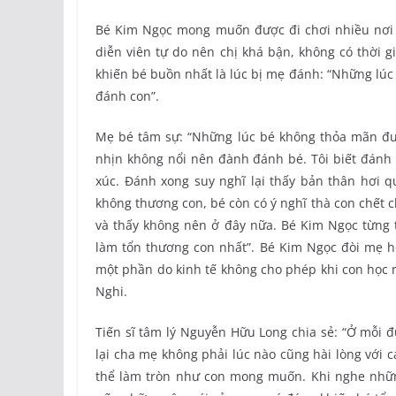
Bé Kim Ngọc mong muốn được đi chơi nhiều nơi h
diễn viên tự do nên chị khá bận, không có thời
khiến bé buồn nhất là lúc bị mẹ đánh: “Những lú
đánh con”.
Mẹ bé tâm sự: “Những lúc bé không thỏa mãn được
nhịn không nổi nên đành đánh bé. Tôi biết đán
xúc. Đánh xong suy nghĩ lại thấy bản thân hơi q
không thương con, bé còn có ý nghĩ thà con chết c
và thấy không nên ở đây nữa. Bé Kim Ngọc từng 
làm tổn thương con nhất”. Bé Kim Ngọc đòi mẹ h
một phần do kinh tế không cho phép khi con học n
Nghi.
Tiến sĩ tâm lý Nguyễn Hữu Long chia sẻ: “Ở mỗi đ
lại cha mẹ không phải lúc nào cũng hài lòng với 
thể làm tròn như con mong muốn. Khi nghe những