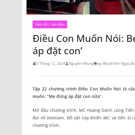
TÌNH YÊU - GIA ĐÌNH
Điều Con Muốn Nói: Bé
áp đặt con’
5 Tháng 12, 2024
Nguyễn Nhung
áp đặt
,
bé Kim Ngọc
,
Đi
Tập 22 chương trình Điều Con Muốn Nói là câ
muốn: “Mẹ đừng áp đặt con nữa”.
Mở đầu chương trình, MC Hoàng Oanh cùng Tiến s
đai võ Vovinam. Đồ vật này khiến MC và tiến sĩ
chương trình.