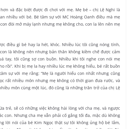
ơn và đặc biệt được đi chơi với mẹ. Mẹ bé – chị Lệ Nghi là
 gian nhiều với bé. Bé tâm sự với MC Hoàng Oanh điều mà mẹ
c con đòi mở máy lạnh nhưng mẹ không cho, con la lên nên mẹ
 điều gì bé hay la hét, khóc. Nhiều lúc tôi cũng nóng tính,
h con là không nên nhưng bản thân không kiềm chế được cảm
uá tay, tôi cũng sợ con buồn. Nhiều khi tôi nghe con nói mẹ
ho rồi”. Khi bị mẹ la hay nhiều lúc mẹ không hiểu, bé rất buồn
tâm sự với mẹ rằng: “Mẹ là người hiểu con nhất nhưng cũng
ọc rất nhiều môn nhưng mẹ không có thời gian đưa rước, và
hiều môn cùng một lúc, đó cũng là những trăn trở của chị Lệ
ứa trẻ, sẽ có những việc không hài lòng với cha mẹ, và ngược
các con. Nhưng cha mẹ vẫn phải cố gắng tối đa, mặc dù không
 lời nói của bé Kim Ngọc thật sự tôi không ủng hộ bé lắm,