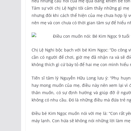
nếu những câu nói của mẹ quá đáng khiến bé tổn 
Tâm sự với chị Lệ Nghi tôi cảm thấy những gì m
nhưng đôi khi cách thể hiện của mẹ chưa hợp lý v
nên mẹ và con chưa có thời gian tâm sự để hiểu n
Chị Lệ Nghi bộc bạch với bé Kim Ngọc: “Do công 
cần có người để chơi, giờ mẹ đã nhận ra và sẽ đ
không thích gì cứ bày tỏ để hai mẹ con mình hiểu
Tiến sĩ tâm lý Nguyễn Hữu Long lưu ý: “Phụ huyn
hay mong muốn của mẹ, điều này nên xem lại vì 
thân muốn, có sự định hướng và giúp đỡ ở ngườ
không có nhu cầu. Đó là những điều mà đứa trẻ n
Điều bé Kim Ngọc muốn nói với mẹ là: “Con rất 
máy lạnh. Con hứa sẽ không nói những lời làm mẹ