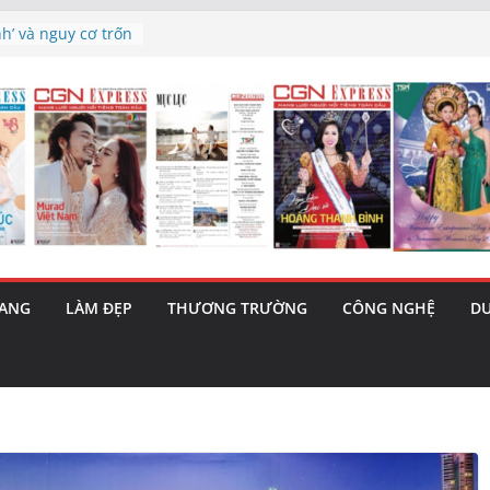
nh’ và nguy cơ trốn
à triết lý sống
gày mai”
 tiết lộ cái
 bản hit “Tôi là
ama – 1 Cơ hội
a năng cùng MTH
(5/8): Bật tăng
RANG
LÀM ĐẸP
THƯƠNG TRƯỜNG
CÔNG NGHỆ
DU