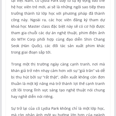
tại Việt Nam, cô Lydia Park bày tỏ sự kỳ vọng vào thế
hệ học viên trẻ mới, ai sẽ là những ngôi sao tiếp theo
trưởng thành từ lớp học với phương pháp đã thành
công này. Ngoài ra, các học viên đăng ký tham dự
khoá học Master class đặc biệt này sẽ có cơ hội được
tham gia chuỗi các dự án nghệ thuật, phim điện ảnh
do MTH Corp phối hợp cùng đạo diễn Shin Chang
Seok (Hàn Quốc), các đối tác sản xuất phim khác
trong giai đoạn sắp tới.
Trong một thị trường ngày càng cạnh tranh, nơi mà
khán giả trở nên nhạy cảm hơn với sự “giả trân” và dễ
bị thu hút bởi sự “rất thật”, diễn xuất không còn đơn
thuần là một kỹ năng mà trở thành lợi thế cạnh tranh
cốt lõi trong lĩnh vực sáng tạo nghệ thuật nói chung
hay nghề diễn nói riêng.
Sự trở lại của cô Lydia Park không chỉ là một lớp học,
mà còn phản ánh một xu hướng lớn hơn của ngành