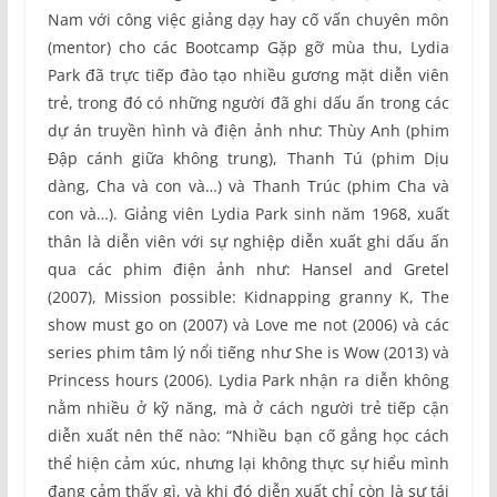
Nam với công việc giảng dạy hay cố vấn chuyên môn
(mentor) cho các Bootcamp Gặp gỡ mùa thu, Lydia
Park đã trực tiếp đào tạo nhiều gương mặt diễn viên
trẻ, trong đó có những người đã ghi dấu ấn trong các
dự án truyền hình và điện ảnh như: Thùy Anh (phim
Đập cánh giữa không trung), Thanh Tú (phim Dịu
dàng, Cha và con và…) và Thanh Trúc (phim Cha và
con và…). Giảng viên Lydia Park sinh năm 1968, xuất
thân là diễn viên với sự nghiệp diễn xuất ghi dấu ấn
qua các phim điện ảnh như: Hansel and Gretel
(2007), Mission possible: Kidnapping granny K, The
show must go on (2007) và Love me not (2006) và các
series phim tâm lý nổi tiếng như She is Wow (2013) và
Princess hours (2006). Lydia Park nhận ra diễn không
nằm nhiều ở kỹ năng, mà ở cách người trẻ tiếp cận
diễn xuất nên thế nào: “Nhiều bạn cố gắng học cách
thể hiện cảm xúc, nhưng lại không thực sự hiểu mình
đang cảm thấy gì, và khi đó diễn xuất chỉ còn là sự tái