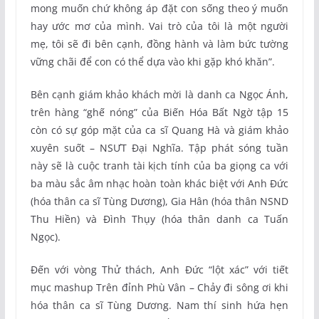
mong muốn chứ không áp đặt con sống theo ý muốn
hay ước mơ của mình. Vai trò của tôi là một người
mẹ, tôi sẽ đi bên cạnh, đồng hành và làm bức tường
vững chãi để con có thể dựa vào khi gặp khó khăn”.
Bên cạnh giám khảo khách mời là danh ca Ngọc Ánh,
trên hàng “ghế nóng” của Biến Hóa Bất Ngờ tập 15
còn có sự góp mặt của ca sĩ Quang Hà và giám khảo
xuyên suốt – NSƯT Đại Nghĩa. Tập phát sóng tuần
này sẽ là cuộc tranh tài kịch tính của ba giọng ca với
ba màu sắc âm nhạc hoàn toàn khác biệt với Anh Đức
(hóa thân ca sĩ Tùng Dương), Gia Hân (hóa thân NSND
Thu Hiền) và Đình Thụy (hóa thân danh ca Tuấn
Ngọc).
Đến với vòng Thử thách, Anh Đức “lột xác” với tiết
mục mashup Trên đỉnh Phù Vân – Chảy đi sông ơi khi
hóa thân ca sĩ Tùng Dương. Nam thí sinh hứa hẹn