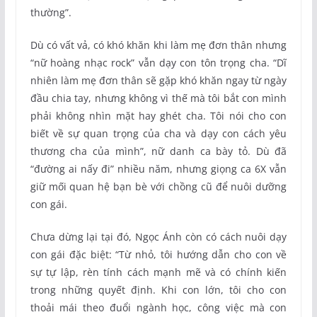
thường”.
Dù có vất vả, có khó khăn khi làm mẹ đơn thân nhưng
“nữ hoàng nhạc rock” vẫn dạy con tôn trọng cha. “Dĩ
nhiên làm mẹ đơn thân sẽ gặp khó khăn ngay từ ngày
đầu chia tay, nhưng không vì thế mà tôi bắt con mình
phải không nhìn mặt hay ghét cha. Tôi nói cho con
biết về sự quan trọng của cha và dạy con cách yêu
thương cha của mình”, nữ danh ca bày tỏ. Dù đã
“đường ai nấy đi” nhiều năm, nhưng giọng ca 6X vẫn
giữ mối quan hệ bạn bè với chồng cũ để nuôi dưỡng
con gái.
Chưa dừng lại tại đó, Ngọc Ánh còn có cách nuôi dạy
con gái đặc biệt: “Từ nhỏ, tôi hướng dẫn cho con về
sự tự lập, rèn tính cách mạnh mẽ và có chính kiến
trong những quyết định. Khi con lớn, tôi cho con
thoải mái theo đuổi ngành học, công việc mà con