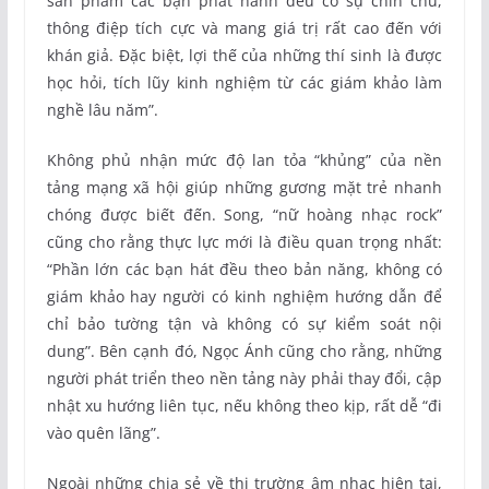
sản phẩm các bạn phát hành đều có sự chỉn chu,
thông điệp tích cực và mang giá trị rất cao đến với
khán giả. Đặc biệt, lợi thế của những thí sinh là được
học hỏi, tích lũy kinh nghiệm từ các giám khảo làm
nghề lâu năm”.
Không phủ nhận mức độ lan tỏa “khủng” của nền
tảng mạng xã hội giúp những gương mặt trẻ nhanh
chóng được biết đến. Song, “nữ hoàng nhạc rock”
cũng cho rằng thực lực mới là điều quan trọng nhất:
“Phần lớn các bạn hát đều theo bản năng, không có
giám khảo hay người có kinh nghiệm hướng dẫn để
chỉ bảo tường tận và không có sự kiểm soát nội
dung”. Bên cạnh đó, Ngọc Ánh cũng cho rằng, những
người phát triển theo nền tảng này phải thay đổi, cập
nhật xu hướng liên tục, nếu không theo kịp, rất dễ “đi
vào quên lãng”.
Ngoài những chia sẻ về thị trường âm nhạc hiện tại,