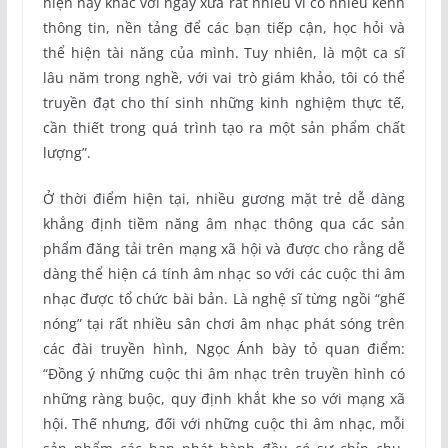
hiện nay khác với ngày xưa rất nhiều vì có nhiều kênh
thông tin, nền tảng để các bạn tiếp cận, học hỏi và
thể hiện tài năng của mình. Tuy nhiên, là một ca sĩ
lâu năm trong nghề, với vai trò giám khảo, tôi có thể
truyền đạt cho thí sinh những kinh nghiệm thực tế,
cần thiết trong quá trình tạo ra một sản phẩm chất
lượng”.
Ở thời điểm hiện tại, nhiều gương mặt trẻ dễ dàng
khẳng định tiềm năng âm nhạc thông qua các sản
phẩm đăng tải trên mạng xã hội và được cho rằng dễ
dàng thể hiện cá tính âm nhạc so với các cuộc thi âm
nhạc được tổ chức bài bản. Là nghệ sĩ từng ngồi “ghế
nóng” tại rất nhiều sân chơi âm nhạc phát sóng trên
các đài truyền hình, Ngọc Ánh bày tỏ quan điểm:
“Đồng ý những cuộc thi âm nhạc trên truyền hình có
những ràng buộc, quy định khắt khe so với mạng xã
hội. Thế nhưng, đối với những cuộc thi âm nhạc, mỗi