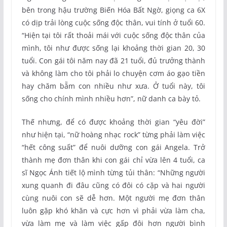
bên trong hậu trường Biến Hóa Bất Ngờ, giọng ca 6X
có dịp trải lòng cuộc sống độc thân, vui tính ở tuổi 60.
“Hiện tại tôi rất thoải mái với cuộc sống độc thân của
mình, tôi như được sống lại khoảng thời gian 20, 30
tuổi. Con gái tôi năm nay đã 21 tuổi, đủ trưởng thành
và không làm cho tôi phải lo chuyện cơm áo gạo tiền
hay chăm bẵm con nhiều như xưa. Ở tuổi này, tôi
sống cho chính mình nhiều hơn”, nữ danh ca bày tỏ.
Thế nhưng, để có được khoảng thời gian “yêu đời”
như hiện tại, “nữ hoàng nhạc rock” từng phải làm việc
“hết công suất” để nuôi dưỡng con gái Angela. Trở
thành mẹ đơn thân khi con gái chỉ vừa lên 4 tuổi, ca
sĩ Ngọc Ánh tiết lộ mình từng tủi thân: “Những người
xung quanh đi đâu cũng có đôi có cặp và hai người
cùng nuôi con sẽ dễ hơn. Một người mẹ đơn thân
luôn gặp khó khăn và cực hơn vì phải vừa làm cha,
vừa làm mẹ và làm việc gấp đôi hơn người bình