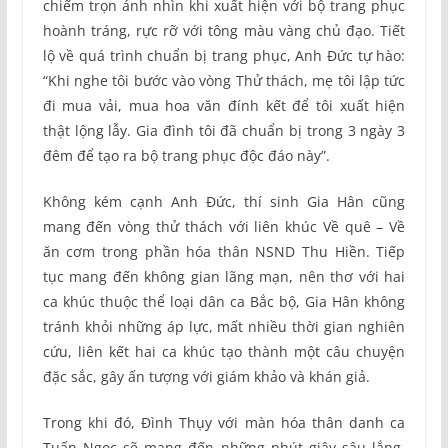
chiếm trọn ánh nhìn khi xuất hiện với bộ trang phục
hoành tráng, rực rỡ với tông màu vàng chủ đạo. Tiết
lộ về quá trình chuẩn bị trang phục, Anh Đức tự hào:
“Khi nghe tôi bước vào vòng Thử thách, mẹ tôi lập tức
đi mua vải, mua hoa văn đính kết để tôi xuất hiện
thật lộng lẫy. Gia đình tôi đã chuẩn bị trong 3 ngày 3
đêm để tạo ra bộ trang phục độc đáo này”.
Không kém cạnh Anh Đức, thí sinh Gia Hân cũng
mang đến vòng thử thách với liên khúc Về quê – Về
ăn cơm trong phần hóa thân NSND Thu Hiền. Tiếp
tục mang đến không gian lãng mạn, nên thơ với hai
ca khúc thuộc thể loại dân ca Bắc bộ, Gia Hân không
tránh khỏi những áp lực, mất nhiều thời gian nghiên
cứu, liên kết hai ca khúc tạo thành một câu chuyện
đặc sắc, gây ấn tượng với giám khảo và khán giả.
Trong khi đó, Đình Thụy với màn hóa thân danh ca
Tuấn Ngọc sẽ mang đến những phút giây sâu lắng,