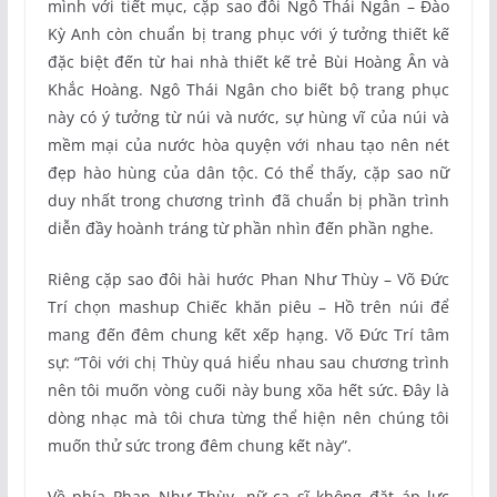
mình với tiết mục, cặp sao đôi Ngô Thái Ngân – Đào
Kỳ Anh còn chuẩn bị trang phục với ý tưởng thiết kế
đặc biệt đến từ hai nhà thiết kế trẻ Bùi Hoàng Ân và
Khắc Hoàng. Ngô Thái Ngân cho biết bộ trang phục
này có ý tưởng từ núi và nước, sự hùng vĩ của núi và
mềm mại của nước hòa quyện với nhau tạo nên nét
đẹp hào hùng của dân tộc. Có thể thấy, cặp sao nữ
duy nhất trong chương trình đã chuẩn bị phần trình
diễn đầy hoành tráng từ phần nhìn đến phần nghe.
Riêng cặp sao đôi hài hước Phan Như Thùy – Võ Đức
Trí chọn mashup Chiếc khăn piêu – Hồ trên núi để
mang đến đêm chung kết xếp hạng. Võ Đức Trí tâm
sự: “Tôi với chị Thùy quá hiểu nhau sau chương trình
nên tôi muốn vòng cuối này bung xõa hết sức. Đây là
dòng nhạc mà tôi chưa từng thể hiện nên chúng tôi
muốn thử sức trong đêm chung kết này”.
Về phía Phan Như Thùy, nữ ca sĩ không đặt áp lực