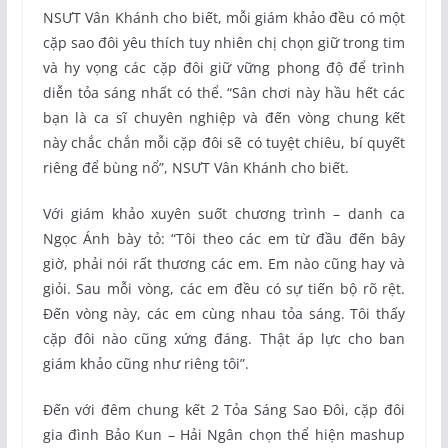
NSƯT Vân Khánh cho biết, mỗi giám khảo đều có một
cặp sao đôi yêu thích tuy nhiên chị chọn giữ trong tim
và hy vọng các cặp đôi giữ vững phong độ để trình
diễn tỏa sáng nhất có thể. “Sân chơi này hầu hết các
bạn là ca sĩ chuyên nghiệp và đến vòng chung kết
này chắc chắn mỗi cặp đôi sẽ có tuyệt chiêu, bí quyết
riêng để bùng nổ”, NSƯT Vân Khánh cho biết.
Với giám khảo xuyên suốt chương trình – danh ca
Ngọc Ánh bày tỏ: “Tôi theo các em từ đầu đến bây
giờ, phải nói rất thương các em. Em nào cũng hay và
giỏi. Sau mỗi vòng, các em đều có sự tiến bộ rõ rệt.
Đến vòng này, các em cùng nhau tỏa sáng. Tôi thấy
cặp đôi nào cũng xứng đáng. Thật áp lực cho ban
giám khảo cũng như riêng tôi”.
Đến với đêm chung kết 2 Tỏa Sáng Sao Đôi, cặp đôi
gia đình Bảo Kun – Hải Ngân chọn thể hiện mashup