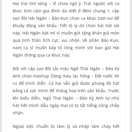
Hai trái tim vàng – Vì chưa ngỏ ý. Trái ngược với ca
khúc tình cảm gia đình da diết ở đêm chung 1, cặp
sao đôi Hải Ngân – Bảo Kun chọn ca khúc tươi vui để
khuấy động sân khấu. Tiết lộ lý do chọn bài hát sôi
này, Hải Ngân bật mí vì muốn gửi tặng khán giả món
quà tinh thần tích cực, vui nhộn. Về phần Bảo Kun,
nam ca sĩ muốn bày tỏ lòng mình với bạn gái Hải
Ngân thông qua ca khúc này.
Đối với cặp sao đôi sắc màu Ngô Thái Ngân – Đào Kỳ
Anh chọn mashup Dòng máu lạc hồng – Đất nước lời
ru để trình diễn. Cả hai vẫn giữ được phong độ hát
bằng cả sức mình để thăng hoa trên sân khấu. Trước
khi biểu diễn, Ngô Thái Ngân – Đào Kỳ Anh tự nhủ
hát hết mình dẫu ngày mai có bị tắt tiếng cũng chấp
nhận.
Ngoài việc chuẩn bị tâm lý và nhập tâm cháy hết