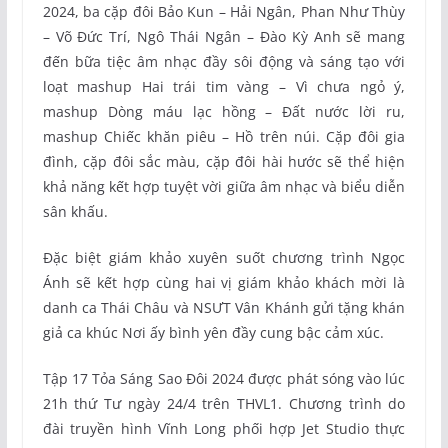
2024, ba cặp đôi Bảo Kun – Hải Ngân, Phan Như Thùy
– Võ Đức Trí, Ngô Thái Ngân – Đào Kỳ Anh sẽ mang
đến bữa tiệc âm nhạc đầy sôi động và sáng tạo với
loạt mashup Hai trái tim vàng – Vì chưa ngỏ ý,
mashup Dòng máu lạc hồng – Đất nước lời ru,
mashup Chiếc khăn piêu – Hồ trên núi. Cặp đôi gia
đình, cặp đôi sắc màu, cặp đôi hài hước sẽ thể hiện
khả năng kết hợp tuyệt vời giữa âm nhạc và biểu diễn
sân khấu.
Đặc biệt giám khảo xuyên suốt chương trình Ngọc
Ánh sẽ kết hợp cùng hai vị giám khảo khách mời là
danh ca Thái Châu và NSƯT Vân Khánh gửi tặng khán
giả ca khúc Nơi ấy bình yên đầy cung bậc cảm xúc.
Tập 17 Tỏa Sáng Sao Đôi 2024 được phát sóng vào lúc
21h thứ Tư ngày 24/4 trên THVL1. Chương trình do
đài truyền hình Vĩnh Long phối hợp Jet Studio thực