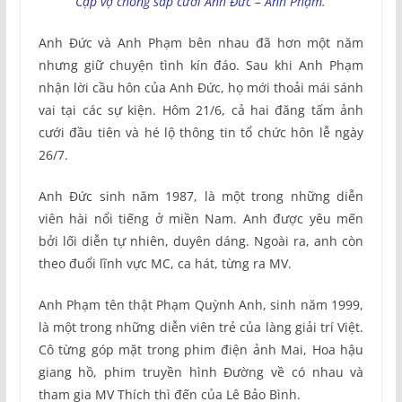
Cặp vợ chồng sắp cưới Anh Đức – Anh Phạm.
Anh Đức và Anh Phạm bên nhau đã hơn một năm
nhưng giữ chuyện tình kín đáo. Sau khi Anh Phạm
nhận lời cầu hôn của Anh Đức, họ mới thoải mái sánh
vai tại các sự kiện. Hôm 21/6, cả hai đăng tấm ảnh
cưới đầu tiên và hé lộ thông tin tổ chức hôn lễ ngày
26/7.
Anh Đức sinh năm 1987, là một trong những diễn
viên hài nổi tiếng ở miền Nam. Anh được yêu mến
bởi lối diễn tự nhiên, duyên dáng. Ngoài ra, anh còn
theo đuổi lĩnh vực MC, ca hát, từng ra MV.
Anh Phạm tên thật Phạm Quỳnh Anh, sinh năm 1999,
là một trong những diễn viên trẻ của làng giải trí Việt.
Cô từng góp mặt trong phim điện ảnh Mai, Hoa hậu
giang hồ, phim truyền hình Đường về có nhau và
tham gia MV Thích thì đến của Lê Bảo Bình.