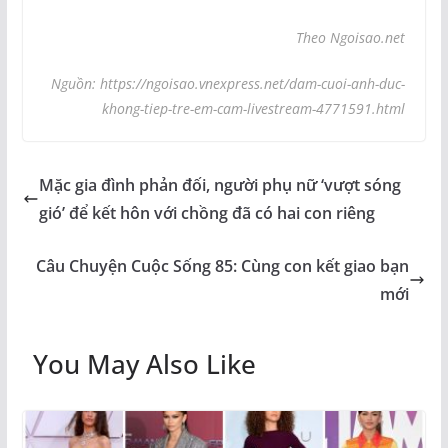
Theo Ngoisao.net
Nguồn: https://ngoisao.vnexpress.net/dam-cuoi-anh-duc-
khong-tiep-tre-em-cam-livestream-4771591.html
Mặc gia đình phản đối, người phụ nữ ‘vượt sóng
gió’ để kết hôn với chồng đã có hai con riêng
Câu Chuyện Cuộc Sống 85: Cùng con kết giao bạn
mới
You May Also Like