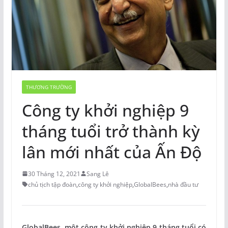
THƯƠNG TRƯỜNG
Công ty khởi nghiệp 9
tháng tuổi trở thành kỳ
lân mới nhất của Ấn Độ
30 Tháng 12, 2021
Sang Lê
chủ tịch tập đoàn
,
công ty khởi nghiệp
,
GlobalBees
,
nhà đầu tư
GlobalBees, một công ty khởi nghiệp 9 tháng tuổi có