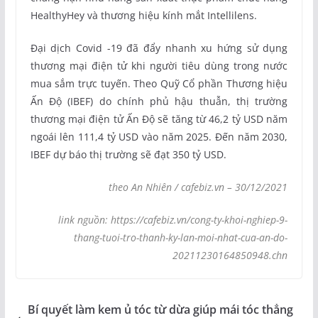
HealthyHey và thương hiệu kính mắt Intellilens.
Đại dịch Covid -19 đã đẩy nhanh xu hứng sử dụng
thương mại điện tử khi người tiêu dùng trong nước
mua sắm trực tuyến. Theo Quỹ Cổ phần Thương hiệu
Ấn Độ (IBEF) do chính phủ hậu thuẫn, thị trường
thương mại điện tử Ấn Độ sẽ tăng từ 46,2 tỷ USD năm
ngoái lên 111,4 tỷ USD vào năm 2025. Đến năm 2030,
IBEF dự báo thị trường sẽ đạt 350 tỷ USD.
theo An Nhiên / cafebiz.vn – 30/12/2021
link nguồn: https://cafebiz.vn/cong-ty-khoi-nghiep-9-
thang-tuoi-tro-thanh-ky-lan-moi-nhat-cua-an-do-
20211230164850948.chn
Bí quyết làm kem ủ tóc từ dừa giúp mái tóc thẳng