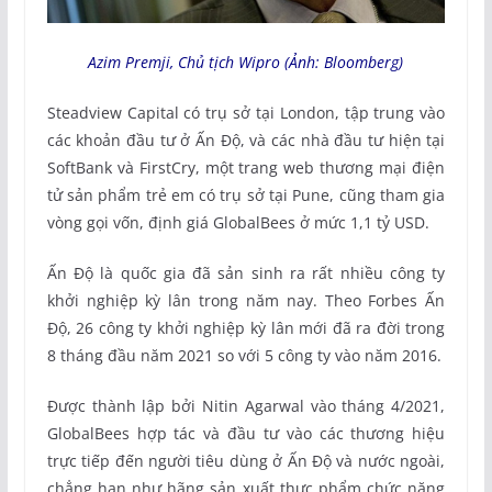
Azim Premji, Chủ tịch Wipro (Ảnh: Bloomberg)
Steadview Capital có trụ sở tại London, tập trung vào
các khoản đầu tư ở Ấn Độ, và các nhà đầu tư hiện tại
SoftBank và FirstCry, một trang web thương mại điện
tử sản phẩm trẻ em có trụ sở tại Pune, cũng tham gia
vòng gọi vốn, định giá GlobalBees ở mức 1,1 tỷ USD.
Ấn Độ là quốc gia đã sản sinh ra rất nhiều công ty
khởi nghiệp kỳ lân trong năm nay. Theo Forbes Ấn
Độ, 26 công ty khởi nghiệp kỳ lân mới đã ra đời trong
8 tháng đầu năm 2021 so với 5 công ty vào năm 2016.
Được thành lập bởi Nitin Agarwal vào tháng 4/2021,
GlobalBees hợp tác và đầu tư vào các thương hiệu
trực tiếp đến người tiêu dùng ở Ấn Độ và nước ngoài,
chẳng hạn như hãng sản xuất thực phẩm chức năng