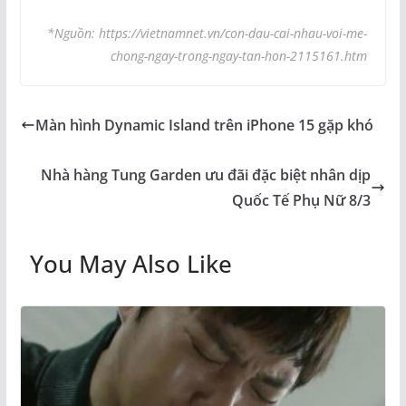
*Nguồn: https://vietnamnet.vn/con-dau-cai-nhau-voi-me-
chong-ngay-trong-ngay-tan-hon-2115161.htm
Màn hình Dynamic Island trên iPhone 15 gặp khó
Nhà hàng Tung Garden ưu đãi đặc biệt nhân dịp
Quốc Tế Phụ Nữ 8/3
You May Also Like