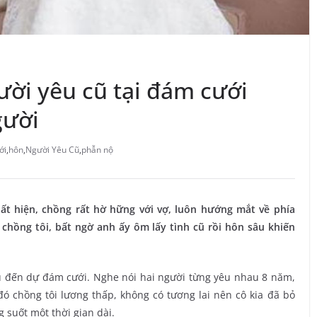
ời yêu cũ tại đám cưới
gười
ới
,
hôn
,
Người Yêu Cũ
,
phẫn nộ
uất hiện, chồng rất hờ hững với vợ, luôn hướng mắt về phía
 chồng tôi, bất ngờ anh ấy ôm lấy tình cũ rồi hôn sâu khiến
ũ đến dự đám cưới. Nghe nói hai người từng yêu nhau 8 năm,
đó chồng tôi lương thấp, không có tương lai nên cô kia đã bỏ
 suốt một thời gian dài.