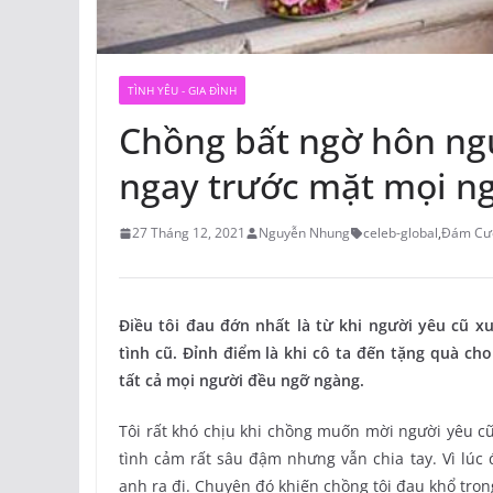
TÌNH YÊU - GIA ĐÌNH
Chồng bất ngờ hôn ngư
ngay trước mặt mọi n
27 Tháng 12, 2021
Nguyễn Nhung
celeb-global
,
Đám Cư
Điều tôi đau đớn nhất là từ khi người yêu cũ x
tình cũ. Đỉnh điểm là khi cô ta đến tặng quà cho
tất cả mọi người đều ngỡ ngàng.
Tôi rất khó chịu khi chồng muốn mời người yêu c
tình cảm rất sâu đậm nhưng vẫn chia tay. Vì lúc 
anh ra đi. Chuyện đó khiến chồng tôi đau khổ trong