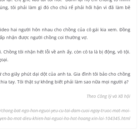
úng, tôi phải làm gì đó cho chú rể phải hối hận vì đã làm bẽ
video hai người hôn nhau cho chồng của cô gái kia xem. Đồng
chấp nhận được người chồng coi thường vợ.
. Chồng tôi nhận hết lỗi về anh ấy, còn cô ta là bị động, vô tội.
oại.
ứ cho giây phút dại dột của anh ta. Gia đình tôi bảo cho chồng
chia tay. Tôi thật sự không biết phải làm sao nữa mọi người ạ?
Theo Công lý và Xã hội
i/chong-bat-ngo-hon-nguoi-yeu-cu-tai-dam-cuoi-ngay-truoc-mat-moi-
yen-bo-mot-dieu-khien-hai-nguoi-ho-hot-hoang-xin-loi-104345.html