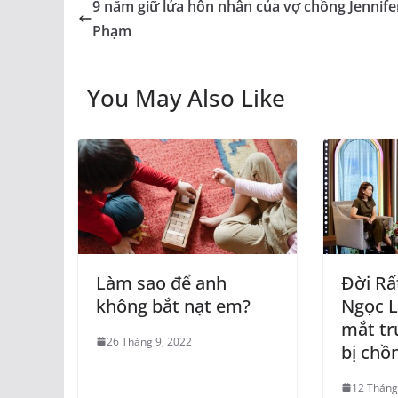
9 năm giữ lửa hôn nhân của vợ chồng Jennife
Phạm
You May Also Like
Làm sao để anh
Đời Rấ
không bắt nạt em?
Ngọc L
mắt tr
26 Tháng 9, 2022
bị chồ
12 Tháng