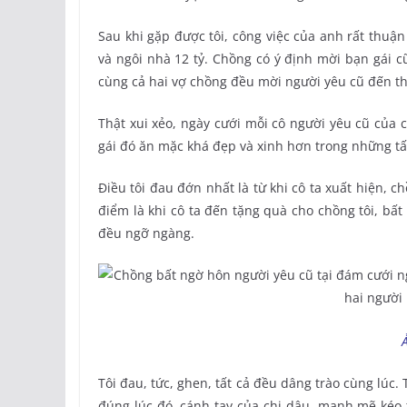
Sau khi gặp được tôi, công việc của anh rất thuận 
và ngôi nhà 12 tỷ. Chồng có ý định mời bạn gái cũ
cùng cả hai vợ chồng đều mời người yêu cũ đến th
Thật xui xẻo, ngày cưới mỗi cô người yêu cũ của 
gái đó ăn mặc khá đẹp và xinh hơn trong những tấ
Điều tôi đau đớn nhất là từ khi cô ta xuất hiện, 
điểm là khi cô ta đến tặng quà cho chồng tôi, bất
đều ngỡ ngàng.
Tôi đau, tức, ghen, tất cả đều dâng trào cùng lúc.
đúng lúc đó, cánh tay của chị dâu, mạnh mẽ kéo tô