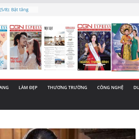
5/8): Bật tăng
h’ và nguy cơ trốn
 triết lý sống
ày mai”
au phiên tăng
ma – 1 Cơ hội
 năng cùng MTH
RANG
LÀM ĐẸP
THƯƠNG TRƯỜNG
CÔNG NGHỆ
DU