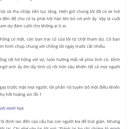
lợi và thu nhập liên tục tăng. Hiện giờ chúng tôi đã có xe hơi
 đến để cho cô ta phải hối hận khi bỏ rơi anh ấy. Vậy là cuối
am dự đám cưới cho không ai tị ai.
chồng có mặt, còn bạn trai cũ của tôi từ chối tham dự. Cô bạn
m hình chụp chung với chồng tôi ngày trước rất nhiều.
chồng rất hờ hững với vợ, luôn hướng mắt về phía tình cũ. Đỉnh
 ngờ anh ấy ôm lấy tình cũ rồi hôn sâu khiến tất cả mọi người
Ảnh minh họa
 Tôi định lao đến cào cấu hai con người kia để trút giận. Nhưng
i lại. Chị ghé vào tai tôi nói: “Đánh lại họ chỉ chứng tỏ mình