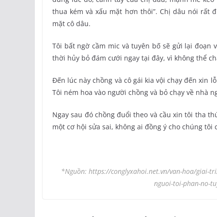
thua kém và xấu mặt hơn thôi”. Chị dâu nói rất đ
mặt cô dâu.
Tôi bất ngờ cầm mic và tuyên bố sẽ gửi lại đoạn 
thời hủy bỏ đám cưới ngay tại đây, vì không thể 
Đến lúc này chồng và cô gái kia vội chạy đến xin lỗi
Tôi ném hoa vào người chồng và bỏ chạy về nhà ng
Ngay sau đó chồng đuổi theo và cầu xin tôi tha th
một cơ hội sửa sai, không ai đồng ý cho chúng tôi 
*Nguồn: https://conglyxahoi.net.vn/van-hoa/giai-tr
nguoi-toi-phan-no-tu