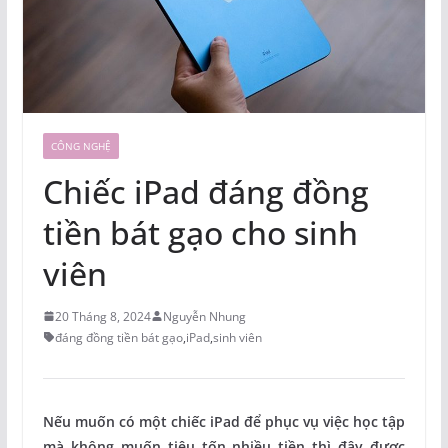
CÔNG NGHỆ
Chiếc iPad đáng đồng
tiền bát gạo cho sinh
viên
20 Tháng 8, 2024
Nguyễn Nhung
đáng đồng tiền bát gạo
,
iPad
,
sinh viên
Nếu muốn có một chiếc iPad để phục vụ việc học tập
mà không muốn tiêu tốn nhiều tiền thì đây được