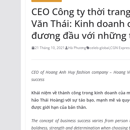
CEO Công ty thời tra
Văn Thái: Kinh doanh 
đương đầu với những 
21 Tháng 10, 2021
Hà Phương
celeb-global
,
CGN Expres
CEO of Hoang Anh Huy fashion company – Hoang Van
success
Khái niệm về thành công trong kinh doanh của 
hảo Thái Hoàng) với sự táo bạo, mạnh mẽ và quyế
được giới hạn của bản thân.
The concept of business success varies from person
boldness, strength and determination when choosing th