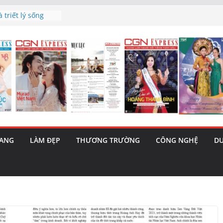
h’ và nguy cơ trốn
 triết lý sống
ày mai”
au phiên tăng
ma – 1 Cơ hội
 năng cùng MTH
5/8): Bật tăng
RANG
LÀM ĐẸP
THƯƠNG TRƯỜNG
CÔNG NGHỆ
DU