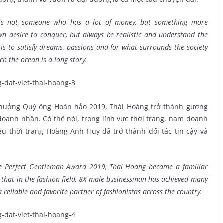
 is not someone who has a lot of money, but something more
wn desire to conquer, but always be realistic and understand the
 is to satisfy dreams, passions and for what surrounds the society
h the ocean is a long story.
 thưởng Quý ông Hoàn hảo 2019, Thái Hoàng trở thành gương
oanh nhân. Có thể nói, trong lĩnh vực thời trang, nam doanh
u thời trang Hoàng Anh Huy đã trở thành đối tác tin cậy và
he Perfect Gentleman Award 2019, Thai Hoang became a familiar
d that in the fashion field, 8X male businessman has achieved many
eliable and favorite partner of fashionistas across the country.