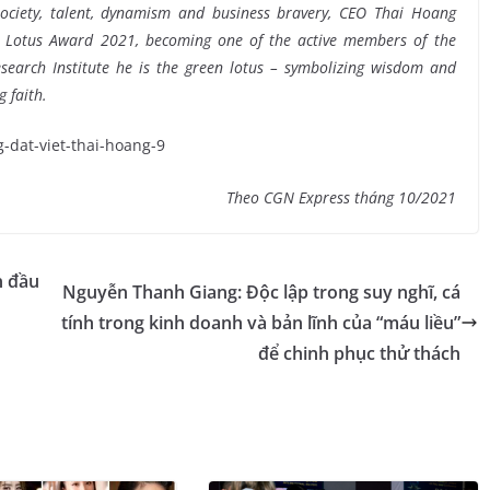
society, talent, dynamism and business bravery, CEO Thai Hoang
n Lotus Award 2021, becoming one of the active members of the
earch Institute he is the green lotus – symbolizing wisdom and
g faith.
Theo CGN Express tháng 10/2021
n đầu
Nguyễn Thanh Giang: Độc lập trong suy nghĩ, cá
tính trong kinh doanh và bản lĩnh của “máu liều”
để chinh phục thử thách