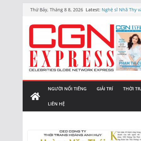
Lối sống ‘chữa làn
Skip
Latest:
Thứ Bảy, Tháng 8 8, 2026
tránh thực tế
to
Nghệ sĩ Nhã Thy và
content
“Đừng chờ đến ng
Vàng bị chốt lời s
mạnh
6 Series Short Dra
thành nghệ sĩ đa
Giá vàng hôm nay (
trở lại
NGƯỜI NỔI TIẾNG
GIẢI TRÍ
THỜI T
LIÊN HỆ