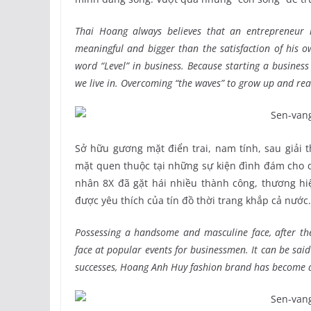
Thai Hoang always believes that an entrepreneur
meaningful and bigger than the satisfaction of his o
word “Level” in business. Because starting a business
we live in. Overcoming “the waves” to grow up and reac
Sở hữu gương mặt điển trai, nam tính, sau giải
mặt quen thuộc tại những sự kiện đình đám cho d
nhân 8X đã gặt hái nhiều thành công, thương hiệ
được yêu thích của tín đồ thời trang khắp cả nước.
Possessing a handsome and masculine face, after t
face at popular events for businessmen. It can be sai
successes, Hoang Anh Huy fashion brand has become a r