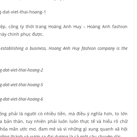
iệp, công ty thời trang Hoàng Anh Huy – Hoàng Anh fashion
này chinh phục được.
 establishing a business, Hoang Anh Huy fashion company is the
g phải là người có nhiều tiền, mà điều ý nghĩa hơn, to lớn
 bản thân, tuy nhiên phải luôn luôn thực tế và hiểu rõ chữ
ể thỏa mãn ước mơ, đam mê và vì những gì xung quanh xã hội
ưởng thành và vươn ra đại dương là cả một câu chuyện dài.