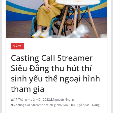
GIẢI TRÍ
Casting Call Streamer
Siêu Đẳng thu hút thí
sinh yếu thế ngoại hình
tham gia
17 Tháng mười một, 2022
Nguyễn Nhung
Casting Call Streamer
,
celeb-global
,
Mai Thu Huyền
,
Siêu Đẳng