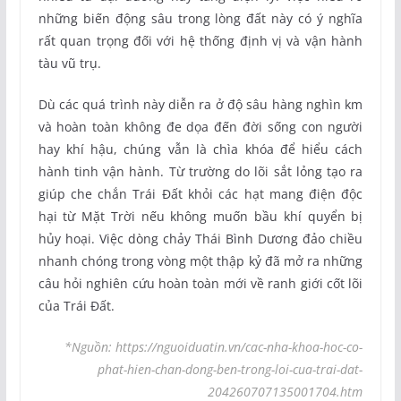
những biến động sâu trong lòng đất này có ý nghĩa
rất quan trọng đối với hệ thống định vị và vận hành
tàu vũ trụ.
Dù các quá trình này diễn ra ở độ sâu hàng nghìn km
và hoàn toàn không đe dọa đến đời sống con người
hay khí hậu, chúng vẫn là chìa khóa để hiểu cách
hành tinh vận hành. Từ trường do lõi sắt lỏng tạo ra
giúp che chắn Trái Đất khỏi các hạt mang điện độc
hại từ Mặt Trời nếu không muốn bầu khí quyển bị
hủy hoại. Việc dòng chảy Thái Bình Dương đảo chiều
nhanh chóng trong vòng một thập kỷ đã mở ra những
câu hỏi nghiên cứu hoàn toàn mới về ranh giới cốt lõi
của Trái Đất.
*Nguồn: https://nguoiduatin.vn/cac-nha-khoa-hoc-co-
phat-hien-chan-dong-ben-trong-loi-cua-trai-dat-
204260707135001704.htm