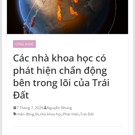
CÔNG NGHỆ
Các nhà khoa học có
phát hiện chấn động
bên trong lõi của Trái
Đất
7 Tháng 7, 2026
Nguyễn Nhung
chấn động
,
lõi
,
nhà khoa học
,
Phát Hiện
,
Trái Đất