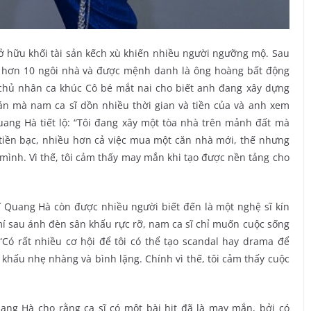
ở hữu khối tài sản kếch xù khiến nhiều người ngưỡng mộ. Sau
ay hơn 10 ngôi nhà và được mệnh danh là ông hoàng bất động
 chủ nhân ca khúc Cô bé mắt nai cho biết anh đang xây dựng
án mà nam ca sĩ dồn nhiều thời gian và tiền của và anh xem
uang Hà tiết lộ: “Tôi đang xây một tòa nhà trên mảnh đất mà
 tiền bạc, nhiều hơn cả việc mua một căn nhà mới, thế nhưng
 mình. Vì thế, tôi cảm thấy may mắn khi tạo được nền tảng cho
 Quang Hà còn được nhiều người biết đến là một nghệ sĩ kín
t mí sau ánh đèn sân khấu rực rỡ, nam ca sĩ chỉ muốn cuộc sống
“Có rất nhiều cơ hội để tôi có thể tạo scandal hay drama để
khấu nhẹ nhàng và bình lặng. Chính vì thế, tôi cảm thấy cuộc
ng Hà cho rằng ca sĩ có một bài hit đã là may mắn, bởi có