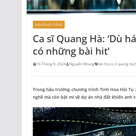
NGƯỜI NỔI TIẾNG
Ca sĩ Quang Hà: ‘Dù há
có những bài hit’
16 Tháng 9, 2024
Nguyễn Nhung
bài hit
,
ca sĩ quang hà
,
Trong hậu trường chương trình Tinh Hoa Hội Tụ 
nghề mà còn bật mí về dự án nhà đất khiến anh tố