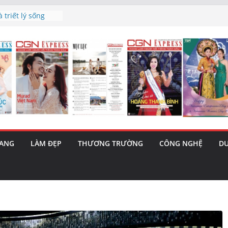
h’ và nguy cơ trốn
 triết lý sống
ày mai”
au phiên tăng
ma – 1 Cơ hội
 năng cùng MTH
5/8): Bật tăng
RANG
LÀM ĐẸP
THƯƠNG TRƯỜNG
CÔNG NGHỆ
DU