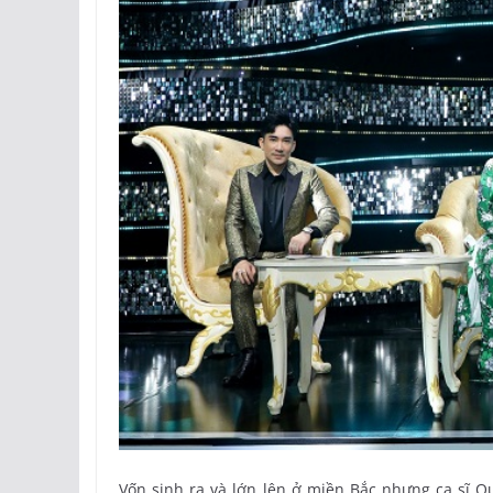
Vốn sinh ra và lớn lên ở miền Bắc nhưng ca sĩ 