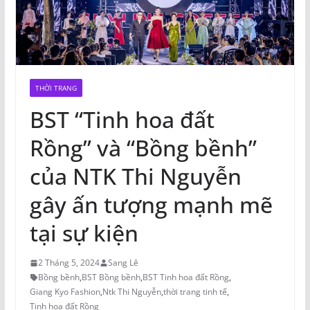
THỜI TRANG
BST “Tinh hoa đất
Rồng” và “Bồng bềnh”
của NTK Thi Nguyễn
gây ấn tượng mạnh mẽ
tại sự kiện
2 Tháng 5, 2024
Sang Lê
Bồng bềnh
,
BST Bồng bềnh
,
BST Tinh hoa đất Rồng
,
Giang Kyo Fashion
,
Ntk Thi Nguyễn
,
thời trang tinh tế
,
Tinh hoa đất Rồng