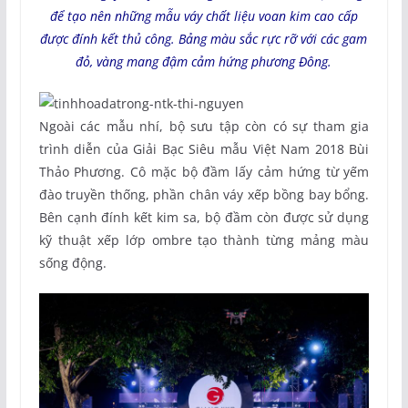
để tạo nên những mẫu váy chất liệu voan kim cao cấp
được đính kết thủ công. Bảng màu sắc rực rỡ với các gam
đỏ, vàng mang đậm cảm hứng phương Đông.
Ngoài các mẫu nhí, bộ sưu tập còn có sự tham gia
trình diễn của Giải Bạc Siêu mẫu Việt Nam 2018 Bùi
Thảo Phương. Cô mặc bộ đầm lấy cảm hứng từ yếm
đào truyền thống, phần chân váy xếp bồng bay bổng.
Bên cạnh đính kết kim sa, bộ đầm còn được sử dụng
kỹ thuật xếp lớp ombre tạo thành từng mảng màu
sống động.