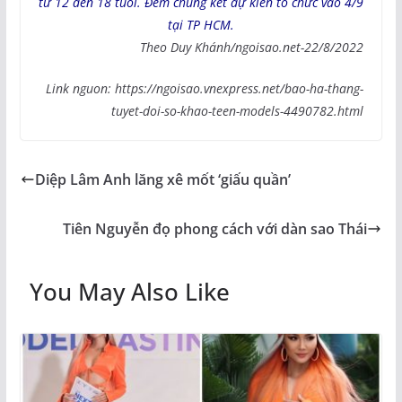
từ 12 đến 18 tuổi. Đêm chung kết dự kiến tổ chức vào 4/9
tại TP HCM.
Theo Duy Khánh/ngoisao.net-22/8/2022
Link nguon: https://ngoisao.vnexpress.net/bao-ha-thang-
tuyet-doi-so-khao-teen-models-4490782.html
Diệp Lâm Anh lăng xê mốt ‘giấu quần’
Tiên Nguyễn đọ phong cách với dàn sao Thái
You May Also Like