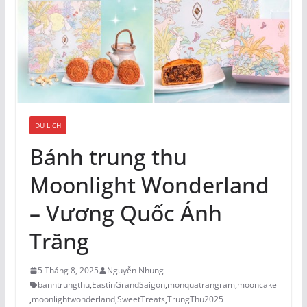
DU LỊCH
Bánh trung thu
Moonlight Wonderland
– Vương Quốc Ánh
Trăng
5 Tháng 8, 2025
Nguyễn Nhung
banhtrungthu
,
EastinGrandSaigon
,
monquatrangram
,
mooncake
,
moonlightwonderland
,
SweetTreats
,
TrungThu2025