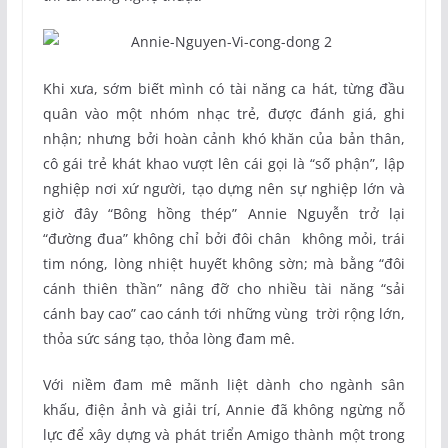
Khi xưa, sớm biết mình có tài năng ca hát, từng đầu
quân vào một nhóm nhạc trẻ, được đánh giá, ghi
nhận; nhưng bởi hoàn cảnh khó khăn của bản thân,
cô gái trẻ khát khao vượt lên cái gọi là “số phận”, lập
nghiệp nơi xứ người, tạo dựng nên sự nghiệp lớn và
giờ đây “Bông hồng thép” Annie Nguyễn trở lại
“đường đua” không chỉ bởi đôi chân không mỏi, trái
tim nóng, lòng nhiệt huyết không sờn; mà bằng “đôi
cánh thiên thần” nâng đỡ cho nhiều tài năng “sải
cánh bay cao” cao cánh tới những vùng trời rộng lớn,
thỏa sức sáng tạo, thỏa lòng đam mê.
Với niềm đam mê mãnh liệt dành cho ngành sân
khấu, điện ảnh và giải trí, Annie đã không ngừng nỗ
lực để xây dựng và phát triển Amigo thành một trong