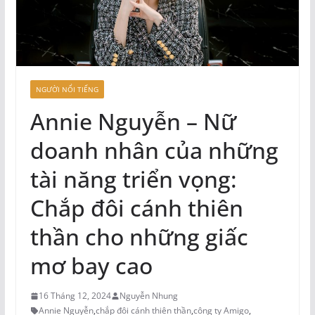
NGƯỜI NỔI TIẾNG
Annie Nguyễn – Nữ
doanh nhân của những
tài năng triển vọng:
Chắp đôi cánh thiên
thần cho những giấc
mơ bay cao
16 Tháng 12, 2024
Nguyễn Nhung
Annie Nguyễn
,
chắp đôi cánh thiên thần
,
công ty Amigo
,