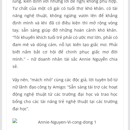
lùng, kiên định với những lời đề nghị không phù hợp.
Tư chất của một cô gái có tuổi thơ khó khăn, có tài
năng nghệ thuật, không ngừng vươn lên để khẳng
định mình và khi đã có điều kiện thì mở rộng vòng
tay, sẵn sàng giúp đỡ những hoàn cảnh khó khăn.
“Tôi khuyến khích tuổi trẻ phải có ước mơ lớn, phải có
đam mê và dũng cảm, nỗ lực kiến tạo giấc mơ. Phải
biết nắm bắt cơ hội để chinh phục giấc mơ đời
mình.” – nữ doanh nhân tài sắc Annie Nguyễn chia
sẻ.
Vậy nên, “mách nhỏ” cùng các độc giả, lời tuyên bố từ
nữ lãnh đạo công ty Amigo: “Sẵn sàng tài trợ các hoạt
động nghệ thuật từ các trường đại học và trao học
bổng cho các tài năng trẻ nghệ thuật tại các trường
đại học”.