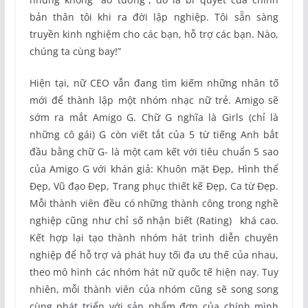
bản thân tôi khi ra đời lập nghiệp. Tôi sẵn sàng
truyền kinh nghiệm cho các bạn, hỗ trợ các bạn. Nào,
chúng ta cùng bay!”
Hiện tại, nữ CEO vẫn đang tìm kiếm những nhân tố
mới để thành lập một nhóm nhạc nữ trẻ. Amigo sẽ
sớm ra mắt Amigo G. Chữ G nghĩa là Girls (chỉ là
những cô gái) G còn viết tắt của 5 từ tiếng Anh bắt
đầu bằng chữ G- là một cam kết với tiêu chuẩn 5 sao
của Amigo G với khán giả: Khuôn mặt Đẹp, Hình thể
Đẹp, Vũ đạo Đẹp, Trang phục thiết kế Đẹp, Ca từ Đẹp.
Mỗi thành viên đều có những thành công trong nghề
nghiệp cũng như chỉ số nhận biết (Rating) khá cao.
Kết hợp lại tạo thành nhóm hát trình diễn chuyên
nghiệp để hỗ trợ và phát huy tối đa ưu thế của nhau,
theo mô hình các nhóm hát nữ quốc tế hiện nay. Tuy
nhiên, mỗi thành viên của nhóm cũng sẽ song song
cùng phát triển với sản phẩm đơn của chính mình