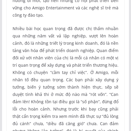
hướng đi mới, tạo nên những cơ hội phát triển bền
vững cho Amigo Entertainment và các nghệ sĩ trẻ mà
công ty đào tạo.
Nhiều bài học quan trọng đã được chị thấm nhuần
qua những năm vất vả lập nghiệp, vượt lên hoàn
cảnh, đó là những triết lý trong kinh doanh, đó là nền
tảng văn hóa để phát triển doanh nghiệp. Quan điểm
đối xử với nhân viên của chị là mỗi cá nhân có một vị
trí quan trọng để xây dựng và phát triển thương hiệu.
Không có chuyện “cầm tay chỉ việc”. Ở Amigo, mỗi
nhân tố đều quan trọng. Các bạn phải xây dựng ý
tưởng, biến ý tưởng sớm thành hiện thực, sếp sẽ
duyệt tính khả thi ở mức độ nào mà “rót vốn”. “Can
đảm lên! Không tồn tại điều gọi là “số phận”, đừng đổ
lỗi cho hoàn cảnh. Nhưng trước khi bay cũng phải
thật cẩn trọng kiểm tra xem mình đã thực sự “đủ lông
đủ cánh” chưa, “diều đã căng gió” chưa. Can đảm
nhưng không “ảo tưởng”, đó là bí quyết của chính