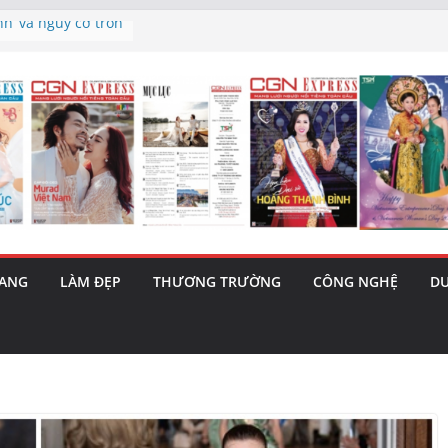
nh’ và nguy cơ trốn
à triết lý sống
gày mai”
sau phiên tăng
rama – 1 Cơ hội
a năng cùng MTH
 (5/8): Bật tăng
RANG
LÀM ĐẸP
THƯƠNG TRƯỜNG
CÔNG NGHỆ
DU