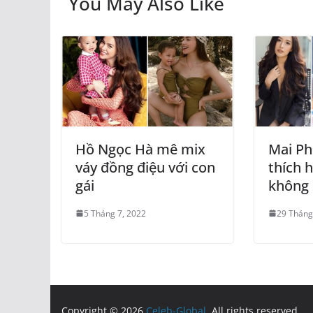
You May Also Like
Hồ Ngọc Hà mê mix
Mai P
váy đồng điệu với con
thích h
gái
không 
5 Tháng 7, 2022
29 Tháng
Copyright © 2026
Celeb-Global
. All rights reserved.