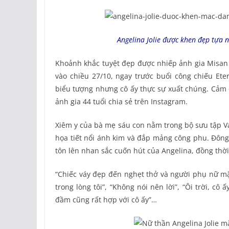
Angelina Jolie được khen đẹp tựa n
Khoảnh khắc tuyệt đẹp được nhiếp ảnh gia Misan 
vào chiều 27/10, ngay trước buổi công chiếu Et
biểu tượng nhưng cô ấy thực sự xuất chúng. Cảm ơ
ảnh gia 44 tuổi chia sẻ trên Instagram.
Xiêm y của bà mẹ sáu con nằm trong bộ sưu tập V
họa tiết nổi ánh kim và đắp mảng công phu. Đông 
tôn lên nhan sắc cuốn hút của Angelina, đồng thờ
“Chiếc váy đẹp đến nghẹt thở và người phụ nữ mặc
trong lòng tôi”, “Không nói nên lời”, “Ôi trời, cô
đầm cũng rất hợp với cô ấy”…