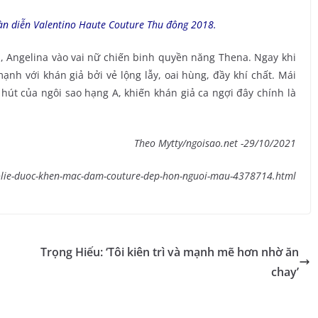
sàn diễn Valentino Haute Couture Thu đông 2018.
, Angelina vào vai nữ chiến binh quyền năng Thena. Ngay khi
mạnh với khán giả bởi vẻ lộng lẫy, oai hùng, đầy khí chất. Mái
hút của ngôi sao hạng A, khiến khán giả ca ngợi đây chính là
Theo Mytty/ngoisao.net -29/10/2021
-jolie-duoc-khen-mac-dam-couture-dep-hon-nguoi-mau-4378714.html
Trọng Hiếu: ‘Tôi kiên trì và mạnh mẽ hơn nhờ ăn
chay’