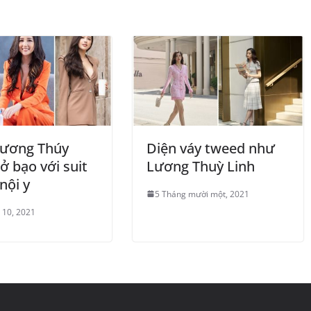
hương Thúy
Diện váy tweed như
ở bạo với suit
Lương Thuỳ Linh
nội y
5 Tháng mười một, 2021
 10, 2021