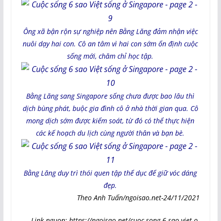
Ông xã bận rộn sự nghiệp nên Bằng Lăng đảm nhận việc
nuôi dạy hai con. Cô an tâm vì hai con sớm ổn định cuộc
sống mới, chăm chỉ học tập.
Bằng Lăng sang Singapore sống chưa được bao lâu thì
dịch bùng phát, buộc gia đình cô ở nhà thời gian qua. Cô
mong dịch sớm được kiểm soát, từ đó có thể thực hiện
các kế hoạch du lịch cùng người thân và bạn bè.
Bằng Lăng duy trì thói quen tập thể dục để giữ vóc dáng
đẹp.
Theo Anh Tuấn/ngoisao.net-24/11/2021
Link nguon: https://ngoisao.net/cuoc-song-6-sao-viet-o-