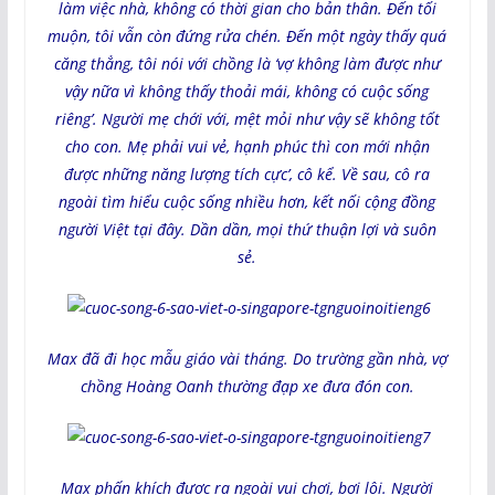
làm việc nhà, không có thời gian cho bản thân. Đến tối
muộn, tôi vẫn còn đứng rửa chén. Đến một ngày thấy quá
căng thẳng, tôi nói với chồng là ‘vợ không làm được như
vậy nữa vì không thấy thoải mái, không có cuộc sống
riêng’. Người mẹ chới với, mệt mỏi như vậy sẽ không tốt
cho con. Mẹ phải vui vẻ, hạnh phúc thì con mới nhận
được những năng lượng tích cực’, cô kể. Về sau, cô ra
ngoài tìm hiểu cuộc sống nhiều hơn, kết nối cộng đồng
người Việt tại đây. Dần dần, mọi thứ thuận lợi và suôn
sẻ.
Max đã đi học mẫu giáo vài tháng. Do trường gần nhà, vợ
chồng Hoàng Oanh thường đạp xe đưa đón con.
Max phấn khích được ra ngoài vui chơi, bơi lội. Người