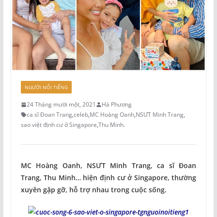
NGƯỜI NỔI TIẾNG
24 Tháng mười một, 2021
Hà Phương
ca sĩ Đoan Trang
,
celeb
,
MC Hoàng Oanh
,
NSƯT Minh Trang
,
sao việt định cư ở Singapore
,
Thu Minh.
MC Hoàng Oanh, NSƯT Minh Trang, ca sĩ Đoan
Trang, Thu Minh… hiện định cư ở Singapore, thường
xuyên gặp gỡ, hỗ trợ nhau trong cuộc sống.