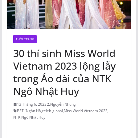
THỜI TRANG
30 thí sinh Miss World
Vietnam 2023 lộng lẫy
trong Áo dài của NTK
Ngô Nhật Huy
13 Tháng 6, 2023
Nguyễn Nhung
BST “Ngân Hà
,
celeb-global
,
Miss World Vietnam 2023
,
NTK Ngô Nhật Huy