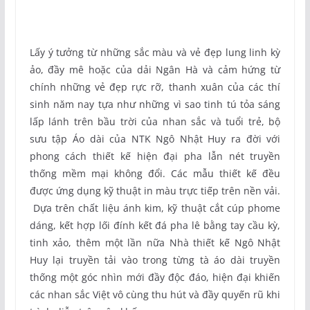
Lấy ý tưởng từ những sắc màu và vẻ đẹp lung linh kỳ
ảo, đầy mê hoặc của dải Ngân Hà và cảm hứng từ
chính những vẻ đẹp rực rỡ, thanh xuân của các thí
sinh năm nay tựa như những vì sao tinh tú tỏa sáng
lấp lánh trên bầu trời của nhan sắc và tuổi trẻ, bộ
sưu tập Áo dài của NTK Ngô Nhật Huy ra đời với
phong cách thiết kế hiện đại pha lẫn nét truyền
thống mềm mại không đổi. Các mẫu thiết kế đều
được ứng dụng kỹ thuật in màu trực tiếp trên nền vải.
Dựa trên chất liệu ánh kim, kỹ thuật cắt cúp phome
dáng, kết hợp lối đính kết đá pha lê bằng tay cầu kỳ,
tinh xảo, thêm một lần nữa Nhà thiết kế Ngô Nhật
Huy lại truyền tải vào trong từng tà áo dài truyền
thống một góc nhìn mới đầy độc đáo, hiện đại khiến
các nhan sắc Việt vô cùng thu hút và đầy quyến rũ khi