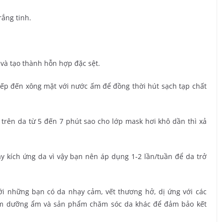
rắng tinh.
 và tạo thành hỗn hợp đặc sệt.
iếp đến xông mặt với nước ấm để đồng thời hút sạch tạp chất
i trên da từ 5 đến 7 phút sao cho lớp mask hơi khô dần thì xả
 kích ứng da vì vậy bạn nên áp dụng 1-2 lần/tuần để da trở
i những bạn có da nhạy cảm, vết thương hở, dị ứng với các
em dưỡng ẩm và sản phẩm chăm sóc da khác để đảm bảo kết