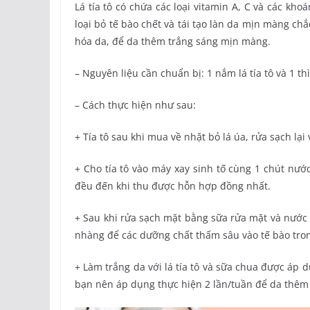
Lá tía tô có chứa các loại vitamin A, C và các kh
loại bỏ tế bào chết và tái tạo làn da mịn màng ch
hóa da, để da thêm trắng sáng mịn màng.
– Nguyên liệu cần chuẩn bị: 1 nắm lá tía tô và 1 th
– Cách thực hiện như sau:
+ Tía tô sau khi mua về nhặt bỏ lá úa, rửa sạch lại
+ Cho tía tô vào máy xay sinh tố cùng 1 chút nướ
đều đến khi thu được hỗn hợp đồng nhất.
+ Sau khi rửa sạch mặt bằng sữa rửa mặt và nước
nhàng để các dưỡng chất thấm sâu vào tế bào tron
+ Làm trắng da với lá tía tô và sữa chua được áp 
bạn nên áp dụng thực hiện 2 lần/tuần để da thêm