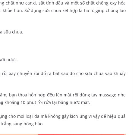
oáng chất như canxi, sắt tính dầu và một số chất chống oxy hóa
ắc khỏe hơn. Sử dụng sữa chua kết hợp lá tía tô giúp chống lão
ìa sữa chua.
 với nước.
c rồi xay nhuyễn rồi đổ ra bát sau đó cho sữa chua vào khuấy
 ấm, bạn thoa hỗn hợp đều lên mặt rồi dùng tay massage nhẹ
g khoảng 10 phút rồi rửa lại bằng nước mát.
dụng cho mọi loại da mà không gây kích ứng vì vậy để hiệu quả
 trắng sáng hồng hào.