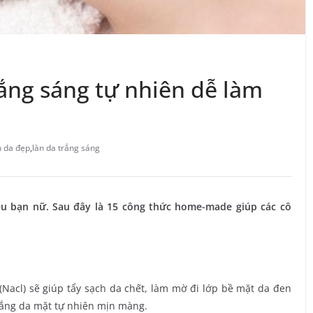
ắng sáng tự nhiên dễ làm
n da đẹp
,
làn da trắng sáng
ều bạn nữ. Sau đây là 15 công thức home-made giúp các cô
acl) sẽ giúp tẩy sạch da chết, làm mờ đi lớp bề mặt da đen
rắng da mặt tự nhiên mịn màng.