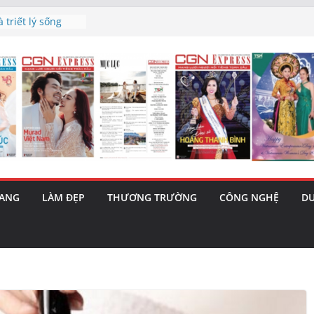
h’ và nguy cơ trốn
 triết lý sống
ày mai”
au phiên tăng
ma – 1 Cơ hội
 năng cùng MTH
5/8): Bật tăng
RANG
LÀM ĐẸP
THƯƠNG TRƯỜNG
CÔNG NGHỆ
DU