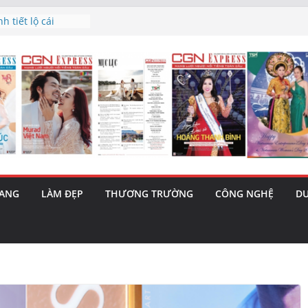
à triết lý sống
gày mai”
 tiết lộ cái
 bản hit “Tôi là
ama – 1 Cơ hội
a năng cùng MTH
(5/8): Bật tăng
nh’ và nguy cơ trốn
RANG
LÀM ĐẸP
THƯƠNG TRƯỜNG
CÔNG NGHỆ
DU