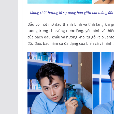
Mang chất hương là sự dung hòa giữa hai mảng đối
Dẫu có một mở đầu thanh bình và tĩnh lặng khi g
tượng trưng cho vùng nước lặng, yên bình và th
của bạch đậu khấu và hương khói từ gỗ Palo Santo
độc đáo, bao hàm sự đa dạng của biển cả và hình