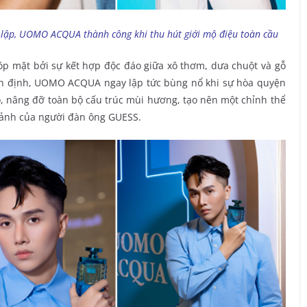
 lập, UOMO ACQUA thành công khi thu hút giới mộ điệu toàn cầu
óp mặt bởi sự kết hợp độc đáo giữa xô thơm, dưa chuột và gỗ
iền định, UOMO ACQUA ngay lập tức bùng nổ khi sự hòa quyện
, nâng đỡ toàn bộ cấu trúc mùi hương, tạo nên một chỉnh thể
 ảnh của người đàn ông GUESS.