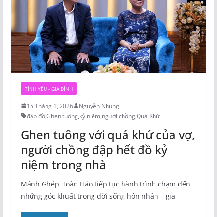
TÌNH YÊU - GIA ĐÌNH
15 Tháng 1, 2026
Nguyễn Nhung
đập đồ
,
Ghen tuông
,
kỷ niệm
,
người chồng
,
Quá Khứ
Ghen tuông với quá khứ của vợ,
người chồng đập hết đồ kỷ
niệm trong nhà
Mảnh Ghép Hoàn Hảo tiếp tục hành trình chạm đến
những góc khuất trong đời sống hôn nhân – gia