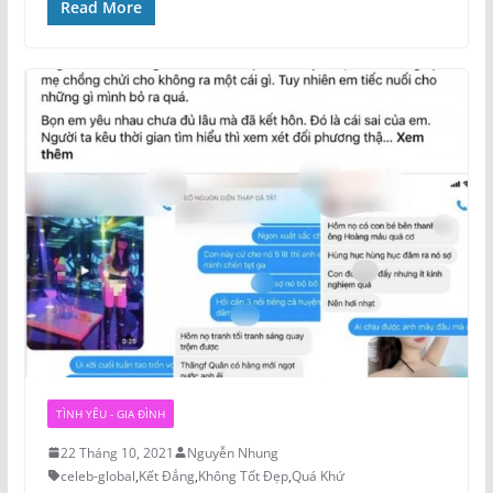
Read More
TÌNH YÊU - GIA ĐÌNH
22 Tháng 10, 2021
Nguyễn Nhung
celeb-global
,
Kết Đắng
,
Không Tốt Đẹp
,
Quá Khứ