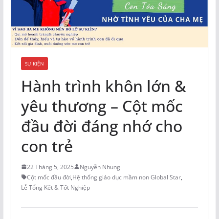
SỰ KIỆN
Hành trình khôn lớn &
yêu thương – Cột mốc
đầu đời đáng nhớ cho
con trẻ
22 Tháng 5, 2025
Nguyễn Nhung
Cột mốc đầu đời
,
Hệ thống giáo dục mầm non Global Star
,
Lễ Tổng Kết & Tốt Nghiệp