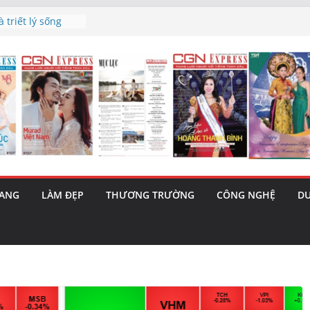
h’ và nguy cơ trốn
 triết lý sống
ày mai”
au phiên tăng
ma – 1 Cơ hội
 năng cùng MTH
5/8): Bật tăng
RANG
LÀM ĐẸP
THƯƠNG TRƯỜNG
CÔNG NGHỆ
DU