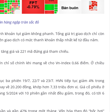
ân hàng ngập tràn sắc đỏ
nh khoản tụt giảm không phanh. Tổng giá trị giao dịch chỉ còn
ên giao dịch có mức thanh khoản thấp nhất kể từ đầu năm.
 tăng giá và 221 mã đứng giá tham chiếu.
đến chỉ số chính khi mang về cho Vn-Index 0,66 điểm. Ở chiều
tục ba phiên 19/7, 22/7 và 23/7. HVN tiếp tục giảm 4% trong
ay về 20.200 đồng, khớp hơn 7,33 triệu đơn vị. Giá cổ phiếu ở
g 5/2024 với 10 phiên gần nhất đều giảm, trong đó, có tới 6
tuần và gần 42% trong một tháng. Vốn hóa theo đó “bốc hơi”