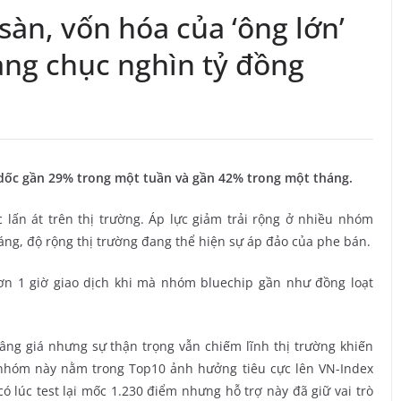
sàn, vốn hóa của ‘ông lớn’
ng chục nghìn tỷ đồng
 dốc gần 29% trong một tuần và gần 42% trong một tháng.
 lấn át trên thị trường. Áp lực giảm trải rộng ở nhiều nhóm
áng, độ rộng thị trường đang thể hiện sự áp đảo của phe bán.
ơn 1 giờ giao dịch khi mà nhóm bluechip gần như đồng loạt
nâng giá nhưng sự thận trọng vẫn chiếm lĩnh thị trường khiến
 nhóm này nằm trong Top10 ảnh hưởng tiêu cực lên VN-Index
ó lúc test lại mốc 1.230 điểm nhưng hỗ trợ này đã giữ vai trò