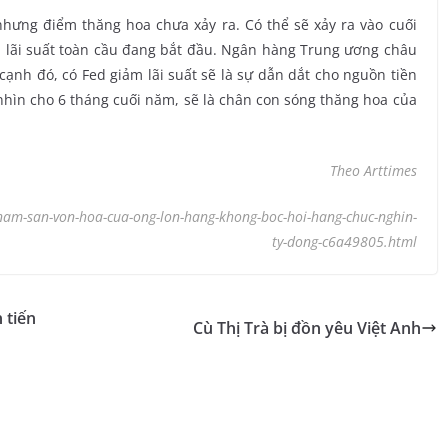
hưng điểm thăng hoa chưa xảy ra. Có thể sẽ xảy ra vào cuối
m lãi suất toàn cầu đang bắt đầu. Ngân hàng Trung ương châu
 cạnh đó, có Fed giảm lãi suất sẽ là sự dẫn dắt cho nguồn tiền
n nhìn cho 6 tháng cuối năm, sẽ là chân con sóng thăng hoa của
Theo Arttimes
c-nam-san-von-hoa-cua-ong-lon-hang-khong-boc-hoi-hang-chuc-nghin-
ty-dong-c6a49805.html
 tiến
Cù Thị Trà bị đồn yêu Việt Anh