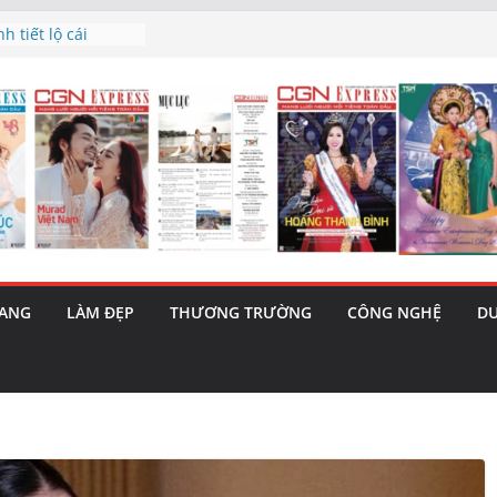
à triết lý sống
gày mai”
 tiết lộ cái
 bản hit “Tôi là
ama – 1 Cơ hội
a năng cùng MTH
(5/8): Bật tăng
nh’ và nguy cơ trốn
RANG
LÀM ĐẸP
THƯƠNG TRƯỜNG
CÔNG NGHỆ
DU