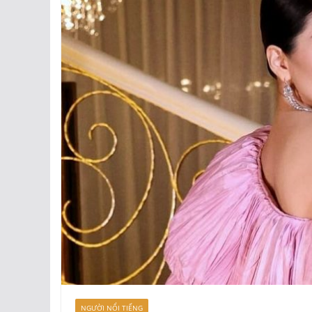
NGƯỜI NỔI TIẾNG