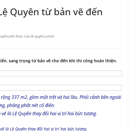
 Lệ Quyên từ bản vẽ đến
Quyên
,
biệt thực của lệ quyên
,
celeb
ển, sang trọng từ bản vẽ cho đến khi thi công hoàn thiện.
 rộng 337 m2, gồm một trệt và hai lầu. Phối cảnh bên ngoài
g, phảng phất nét cố điển.
vẽ là Lệ Quyên thay đổi hai vị trí hai bức tượng.