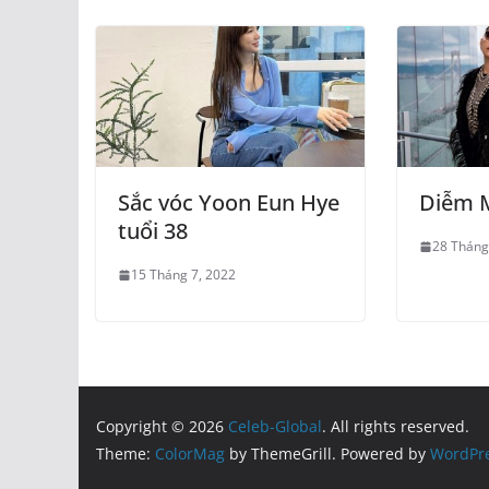
Sắc vóc Yoon Eun Hye
Diễm 
tuổi 38
28 Tháng
15 Tháng 7, 2022
Copyright © 2026
Celeb-Global
. All rights reserved.
Theme:
ColorMag
by ThemeGrill. Powered by
WordPr